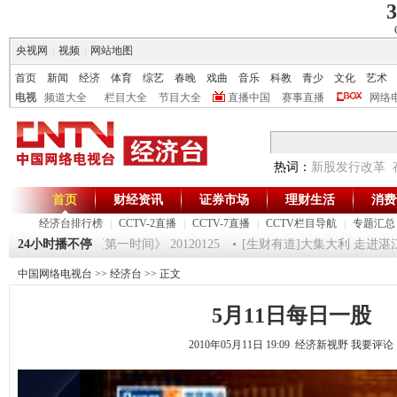
3
央视网
|
视频
|
网站地图
首页
新闻
经济
体育
综艺
春晚
戏曲
音乐
科教
青少
文化
艺术
电视
频道大全
栏目大全
节目大全
直播中国
赛事直播
网络
热词：
新股发行改革
首页
财经资讯
证券市场
理财生活
消费
经济台排行榜
|
CCTV-2直播
|
CCTV-7直播
|
CCTV栏目导航
|
专题汇总
超级魔术师 5
24小时播不停
《第一时间》 20120125
[生财有道]大集大利 走进湛江（下
中国网络电视台
>>
经济台
>> 正文
5月11日每日一股
2010年05月11日 19:09 经济新视野
我要评论