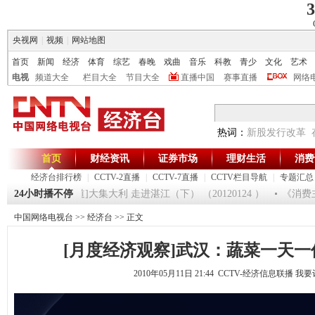
3
央视网
|
视频
|
网站地图
首页
新闻
经济
体育
综艺
春晚
戏曲
音乐
科教
青少
文化
艺术
电视
频道大全
栏目大全
节目大全
直播中国
赛事直播
网络
热词：
新股发行改革
首页
财经资讯
证券市场
理财生活
消费
经济台排行榜
|
CCTV-2直播
|
CCTV-7直播
|
CCTV栏目导航
|
专题汇总
125
24小时播不停
[生财有道]大集大利 走进湛江（下） （20120124 ）
《消费主
中国网络电视台
>>
经济台
>> 正文
[月度经济观察]武汉：蔬菜一天一
2010年05月11日 21:44 CCTV-经济信息联播
我要