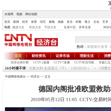
3
央视网
|
视频
|
网站地图
首页
新闻
经济
体育
综艺
春晚
戏曲
音乐
科教
青少
文化
艺术
电视
频道大全
栏目大全
节目大全
直播中国
赛事直播
网络
热词：
新股发行改革
首页
财经资讯
证券市场
理财生活
消费
经济台排行榜
|
CCTV-2直播
|
CCTV-7直播
|
CCTV栏目导航
|
专题汇总
125
24小时播不停
[生财有道]大集大利 走进湛江（下） （20120124 ）
《消费主张
中国网络电视台
>>
经济台
>> 正文
德国内阁批准欧盟救助
2010年05月12日 11:05 CCTV-交易时