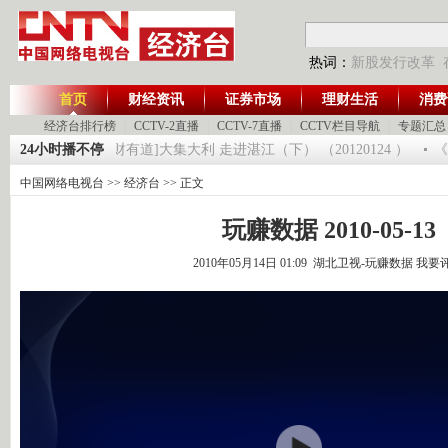
热词：
新股发行改革
首页
财经资讯
证券市场
理财生活
消费
经济台排行榜
|
CCTV-2直播
|
CCTV-7直播
|
CCTV栏目导航
|
专题汇总
120125
24小时播不停
[生财有道]大集大利 走进湛江（下） （20120124 ）
《消
中国网络电视台
>>
经济台
>> 正文
玩赚数据 2010-05-13
2010年05月14日 01:09 湖北卫视-玩赚数据
我要