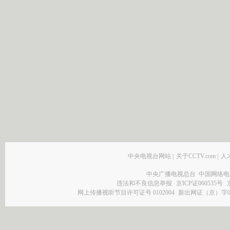
中央电视台网站
|
关于CCTV.com
|
人
中央广播电视总台 中国网络电
违法和不良信息举报
京ICP证060535号
网上传播视听节目许可证号 0102004
新出网证（京）字0