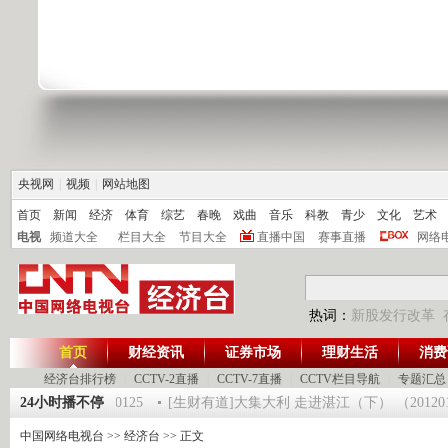
央视网
|
视频
|
网站地图
首页
新闻
经济
体育
综艺
春晚
戏曲
音乐
科教
青少
文化
艺术
电视
频道大全
栏目大全
节目大全
直播中国
赛事直播
网络
热词：
新股发行改革
首页
财经资讯
证券市场
理财生活
消费
经济台排行榜
|
CCTV-2直播
|
CCTV-7直播
|
CCTV栏目导航
|
专题汇总
第一时间》 20120125
24小时播不停
[生财有道]大集大利 走进湛江（下） （20120124
中国网络电视台
>>
经济台
>> 正文