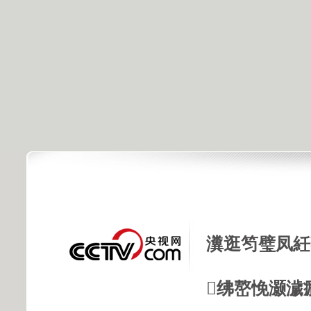
瀵逛笉璧凤紝
绋嶅悗灏濊