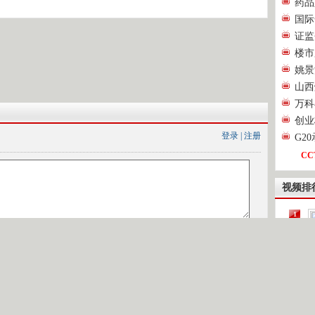
药品
国际
证监
楼市
姚景
山西
万科
创业
登录
|
注册
G2
CC
视频排
1
2
[
3
4
第