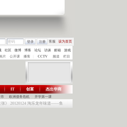
客服
设为首页
登录
注册
城
社区
微博
博客
论坛
访谈
邮箱
游戏
画片
公开课
播客
|
CCTV
频道
栏目
IT
创富
杰出华商
财智生活 一键通达
楼市
|
欧洲债务危机
|
开学第一课
 20120124 淘乐龙年味道——鱼跃迎龙合家欢
提问2012：机遇与悬