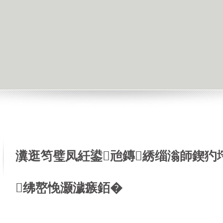
瀵逛笉璧凤紝鍙兘鏄綉缁滃師鍥犳
绋嶅悗灏濊瘯銆�