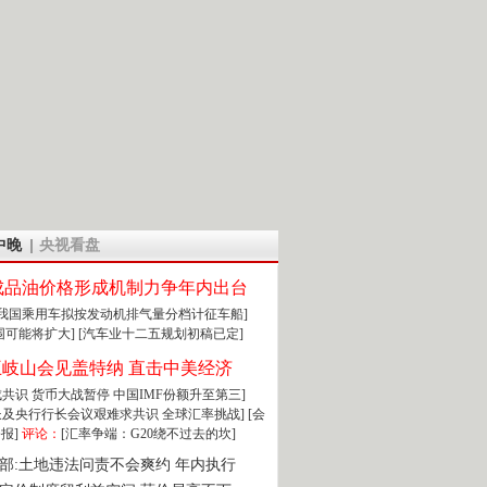
中晚
央视看盘
成品油价格形成机制力争年内出台
:我国乘用车拟按发动机排气量分档计征车船]
围可能将扩大]
[汽车业十二五规划初稿已定]
王岐山会见盖特纳 直击中美经济
达成共识 货币大战暂停
中国IMF份额升至第三]
财长及央行行长会议艰难求共识
全球汇率挑战]
[会
报]
评论：
[汇率争端：G20绕不过去的坎]
部:土地违法问责不会爽约 年内执行