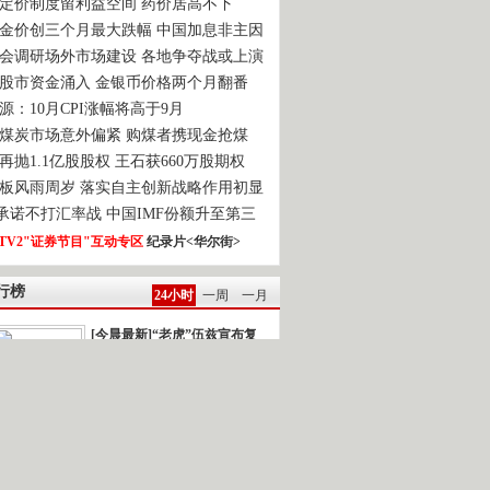
定价制度留利益空间 药价居高不下
金价创三个月最大跌幅 中国加息非主因
会调研场外市场建设 各地争夺战或上演
股市资金涌入 金银币价格两个月翻番
源：10月CPI涨幅将高于9月
煤炭市场意外偏紧 购煤者携现金抢煤
再抛1.1亿股股权 王石获660万股期权
板风雨周岁 落实自主创新战略作用初显
0承诺不打汇率战 中国IMF份额升至第三
TV2"证券节目"互动专区
纪录片<华尔街>
行榜
24小时
一周
一月
[今晨最新]“老虎”伍兹宣布复
出
强台风“鲇鱼”逼近]新闻背景：今年以...
雅典再次发生民众示威游行
一时间.读报 2010-10-22