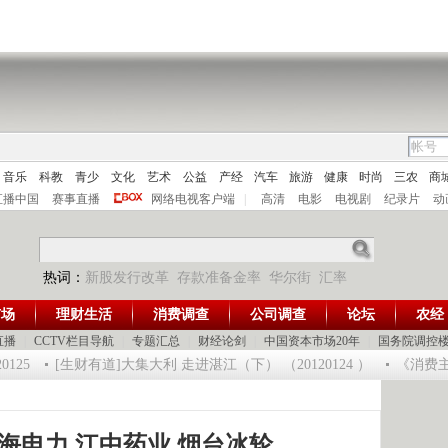
音乐
科教
青少
文化
艺术
公益
产经
汽车
旅游
健康
时尚
三农
商
直播中国
赛事直播
网络电视客户端
|
高清
电影
电视剧
纪录片
动
热词：
新股发行改革
存款准备金率
华尔街
汇率
市场
理财生活
消费调查
公司调查
论坛
农经
直播
|
CCTV栏目导航
|
专题汇总
|
财经论剑
|
中国资本市场20年
|
国务院调控
25
[生财有道]大集大利 走进湛江（下） （20120124 ）
《消费主张》
海电力 江中药业 烟台冰轮