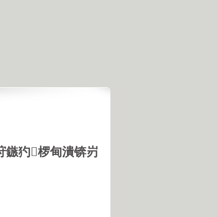
垨鏃犳椤甸潰锛岃