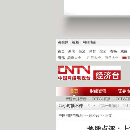
央视网
|
视频
|
网站地图
首页
新闻
经济
体育
综艺
春晚
戏曲
电视
频道大全
栏目大全
节目大全
首页
财经资讯
证券
经济台排行榜
|
CCTV-2直播
|
CCTV-7
《环球驿站》20120125 祝福2012-超级魔术师 5
24小时播不停
《第一时间》 201201
中国网络电视台
>>
经济台
>> 正文
热股点评：上