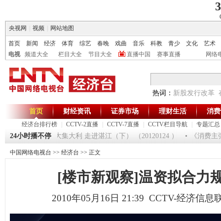
3
央视网
|
视频
|
网站地图
首页
新闻
经济
体育
综艺
春晚
戏曲
音乐
科教
青少
文化
艺术
电视
频道大全
栏目大全
节目大全
直播中国
赛事直播
网络
热词：
新股发行改革
首页
财经资讯
证券市场
理财生活
消费
经济台排行榜
|
CCTV-2直播
|
CCTV-7直播
|
CCTV栏目导航
|
专题汇总
25
24小时播不停
[生财有道]大集大利 走进湛江（下） （20120124 ）
《消费主张》
中国网络电视台
>>
经济台
>> 正文
[楼市新观察]温资拟合力
2010年05月16日 21:39 CCTV-经济信