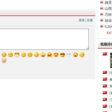
姚景
山西
万科
登录
|
注册
创业
G2
CC
视频排
1
2
[
3
4
第
5
6
三
7
[