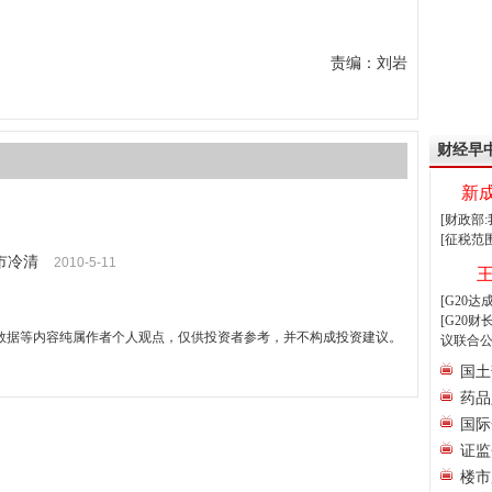
责编：刘岩
财经早
新
7
[财政部
3
[征税范
市冷清
2010-5-11
1
[G20
[G20
数据等内容纯属作者个人观点，仅供投资者参考，并不构成投资建议。
议联合公
国土
药品
国际
证监
楼市