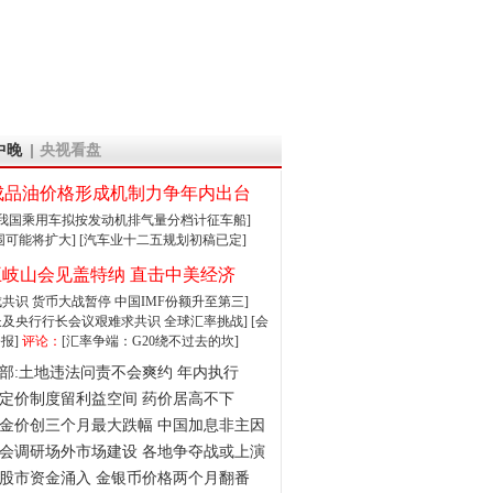
中晚
央视看盘
成品油价格形成机制力争年内出台
:我国乘用车拟按发动机排气量分档计征车船]
围可能将扩大]
[汽车业十二五规划初稿已定]
王岐山会见盖特纳 直击中美经济
达成共识 货币大战暂停
中国IMF份额升至第三]
财长及央行行长会议艰难求共识
全球汇率挑战]
[会
报]
评论：
[汇率争端：G20绕不过去的坎]
部:土地违法问责不会爽约 年内执行
定价制度留利益空间 药价居高不下
金价创三个月最大跌幅 中国加息非主因
会调研场外市场建设 各地争夺战或上演
股市资金涌入 金银币价格两个月翻番