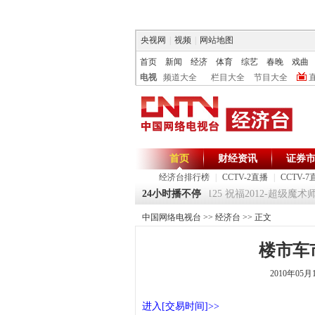
央视网
|
视频
|
网站地图
首页
新闻
经济
体育
综艺
春晚
戏曲
电视
频道大全
栏目大全
节目大全
首页
财经资讯
证券
经济台排行榜
|
CCTV-2直播
|
CCTV-7
《环球驿站》20120125 祝福2012-超级魔术师 
24小时播不停
中国网络电视台
>>
经济台
>> 正文
楼市车市上
2010年05月
进入[交易时间]>>