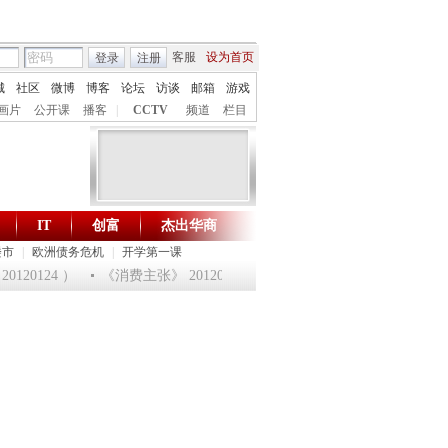
客服
设为首页
登录
注册
城
社区
微博
博客
论坛
访谈
邮箱
游戏
画片
公开课
播客
|
CCTV
频道
栏目
IT
创富
杰出华商
财智生活 一键通达
楼市
|
欧洲债务危机
|
开学第一课
20124 ）
《消费主张》 20120124 淘乐龙年味道——鱼跃迎龙合家欢