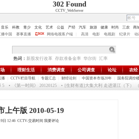
302 Found
CCTV_WebServer
音乐
科教
青少
文化
艺术
公益
产经
汽车
旅游
健康
时尚
三农
商
直播中国
赛事直播
网络电视客户端
|
高清
电影
电视剧
纪录片
动
热词：
新股发行改革
存款准备金率
华尔街
汇率
市场
理财生活
消费调查
公司调查
论坛
农经
直播
|
CCTV栏目导航
|
专题汇总
|
财经论剑
|
中国资本市场20年
|
国务院调控
5
《第一时间》 20120125
[生财有道]大集大利 走进湛江（下） （201
午版 2010-05-19
19日 12:46 CCTV-交易时间
我要评论