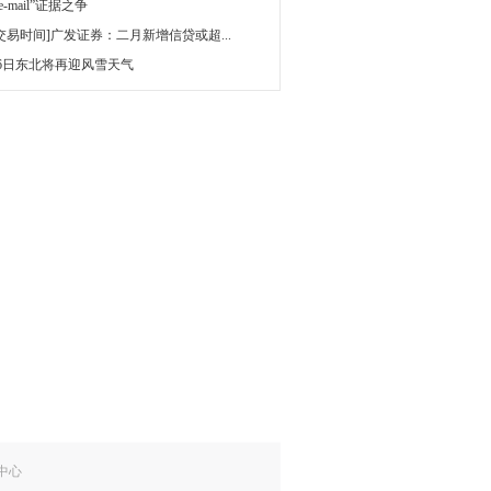
 e-mail”证据之争
[交易时间]广发证券：二月新增信贷或超...
16日东北将再迎风雪天气
中心