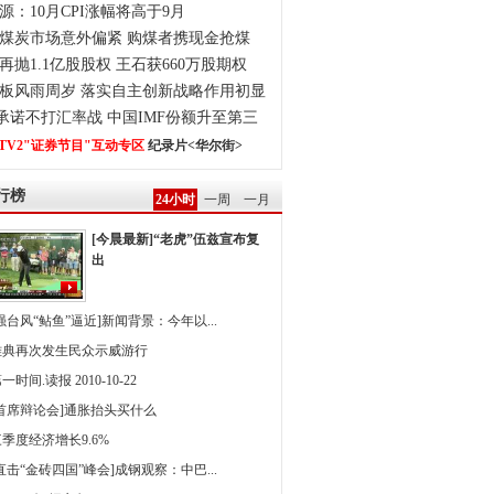
源：10月CPI涨幅将高于9月
煤炭市场意外偏紧 购煤者携现金抢煤
再抛1.1亿股股权 王石获660万股期权
板风雨周岁 落实自主创新战略作用初显
0承诺不打汇率战 中国IMF份额升至第三
TV2"证券节目"互动专区
纪录片<华尔街>
行榜
24小时
一周
一月
[今晨最新]“老虎”伍兹宣布复
出
强台风“鲇鱼”逼近]新闻背景：今年以...
雅典再次发生民众示威游行
一时间.读报 2010-10-22
[首席辩论会]通胀抬头买什么
季度经济增长9.6%
直击“金砖四国”峰会]成钢观察：中巴...