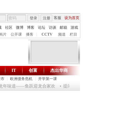
客服
设为首页
登录
注册
城
社区
微博
博客
论坛
访谈
邮箱
游戏
画片
公开课
播客
|
CCTV
频道
栏目
IT
创富
杰出华商
财智生活 一键通达
楼市
|
欧洲债务危机
|
开学第一课
淘乐龙年味道——鱼跃迎龙合家欢
提问2012：机遇与悬念共存
《环球驿站》