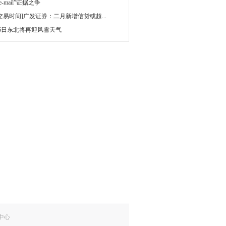
 e-mail”证据之争
[交易时间]广发证券：二月新增信贷或超...
16日东北将再迎风雪天气
中心