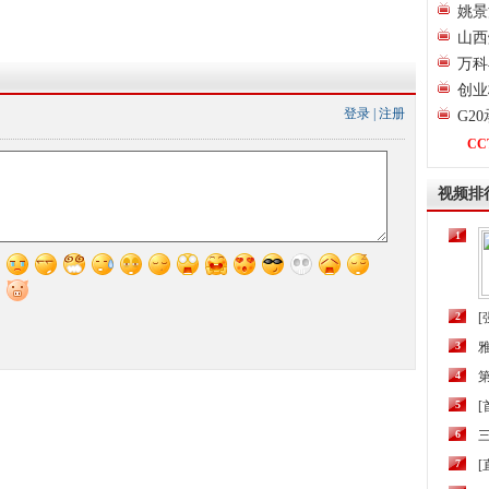
姚景
山西
万科
创业
登录
|
注册
G2
CC
视频排
1
2
[
3
4
第
5
6
三
7
[