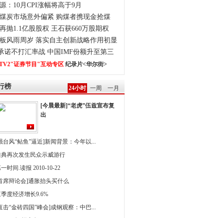
源：10月CPI涨幅将高于9月
煤炭市场意外偏紧 购煤者携现金抢煤
再抛1.1亿股股权 王石获660万股期权
板风雨周岁 落实自主创新战略作用初显
0承诺不打汇率战 中国IMF份额升至第三
TV2"证券节目"互动专区
纪录片<华尔街>
行榜
24小时
一周
一月
[今晨最新]“老虎”伍兹宣布复
出
强台风“鲇鱼”逼近]新闻背景：今年以...
雅典再次发生民众示威游行
一时间.读报 2010-10-22
[首席辩论会]通胀抬头买什么
季度经济增长9.6%
直击“金砖四国”峰会]成钢观察：中巴...