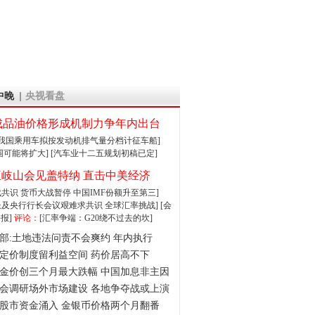
中晚
央视看盘
成品油价格形成机制力争年内出台
:我国乘用车拟按发动机排气量分档计征车船]
围可能将扩大]
[汽车业十二五规划初稿已定]
王岐山会见盖特纳 直击中美经济
达成共识 货币大战暂停
中国IMF份额升至第三]
财长及央行行长会议艰难求共识
全球汇率挑战]
[会
报]
评论：
[汇率争端：G20绕不过去的坎]
部:土地违法问责不会爽约 年内执行
定价制度留利益空间 药价居高不下
金价创三个月最大跌幅 中国加息非主因
会调研场外市场建设 各地争夺战或上演
股市资金涌入 金银币价格两个月翻番