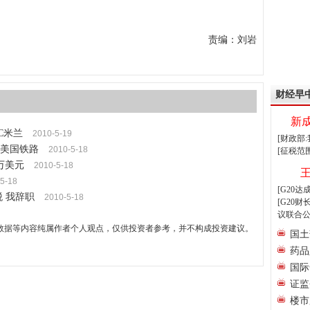
责编：刘岩
财经早
新
C米兰
2010-5-19
[财政部
宝美国铁路
2010-5-18
[征税范
万美元
2010-5-18
5-18
[G20
 我辞职
2010-5-18
[G20
议联合公
数据等内容纯属作者个人观点，仅供投资者参考，并不构成投资建议。
国土
药品
国际
证监
楼市