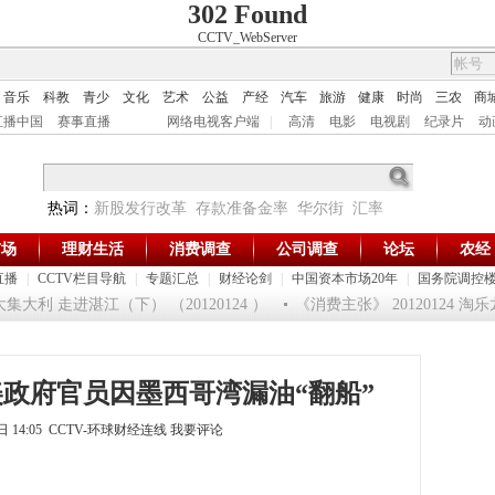
302 Found
CCTV_WebServer
音乐
科教
青少
文化
艺术
公益
产经
汽车
旅游
健康
时尚
三农
商
直播中国
赛事直播
网络电视客户端
|
高清
电影
电视剧
纪录片
动
热词：
新股发行改革
存款准备金率
华尔街
汇率
市场
理财生活
消费调查
公司调查
论坛
农经
直播
|
CCTV栏目导航
|
专题汇总
|
财经论剑
|
中国资本市场20年
|
国务院调控
大利 走进湛江（下） （20120124 ）
《消费主张》 20120124 
政府官员因墨西哥湾漏油“翻船”
9日 14:05 CCTV-环球财经连线
我要评论