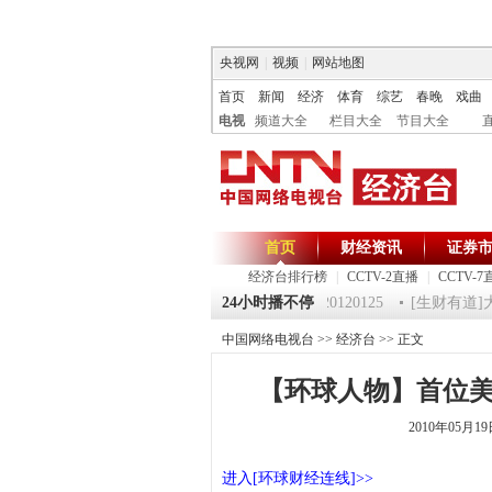
央视网
|
视频
|
网站地图
首页
新闻
经济
体育
综艺
春晚
戏曲
电视
频道大全
栏目大全
节目大全
首页
财经资讯
证券
经济台排行榜
|
CCTV-2直播
|
CCTV-7
125 祝福2012-超级魔术师 5
《第一时间》 20120125
24小时播不停
[生财有道]大集
中国网络电视台
>>
经济台
>> 正文
【环球人物】首位美
2010年05月1
进入[环球财经连线]>>