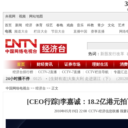
3
央视网
|
视频
|
网站地图
首页
新闻
经济
体育
综艺
春晚
戏曲
音乐
科教
青少
文化
艺术
电视
频道大全
栏目大全
节目大全
直播中国
赛事直播
网络
热词：
新股发行改革
首页
财经资讯
证券市场
理财生活
消费
经济台排行榜
|
CCTV-2直播
|
CCTV-7直播
|
CCTV栏目导航
|
专题汇总
《第一时间》 20120125
24小时播不停
[生财有道]大集大利 走进湛江（下） （2012012
中国网络电视台
>>
经济台
>> 正文
[CEO行踪]李嘉诚：18.2亿港元
2010年05月19日 22:08 CCTV-经济信息联播
我要