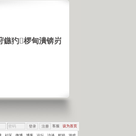
垨鏃犳椤甸潰锛岃
客服
设为首页
登录
注册
城
社区
微博
博客
论坛
访谈
邮箱
游戏