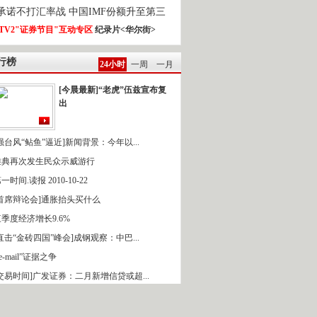
0承诺不打汇率战 中国IMF份额升至第三
TV2"证券节目"互动专区
纪录片<华尔街>
行榜
24小时
一周
一月
[今晨最新]“老虎”伍兹宣布复
出
强台风“鲇鱼”逼近]新闻背景：今年以...
雅典再次发生民众示威游行
一时间.读报 2010-10-22
[首席辩论会]通胀抬头买什么
季度经济增长9.6%
直击“金砖四国”峰会]成钢观察：中巴...
 e-mail”证据之争
[交易时间]广发证券：二月新增信贷或超...
16日东北将再迎风雪天气