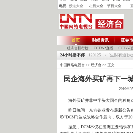
电视
频道大全
栏目大全
节目大全
首页
财经资讯
证券
经济台排行榜
|
CCTV-2直播
|
CCTV-7
 祝福2012-超级魔术师 5
《第一时间》 20120125
24小时播不停
[生财有道]大集大利
中国网络电视台
>>
经济台
>> 正文
民企海外买矿再下一城
2010年0
海外买矿并非中字头大国企的独角戏
昨日晚间，东方锆业发布最新公告称，公司
称“DCM”)达成战略合作意向，双方于2
据悉，DCM不仅在澳洲主要锆钛矿产区Mu