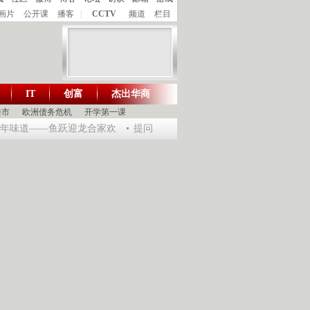
画片
公开课
播客
|
CCTV
频道
栏目
IT
创富
杰出华商
财智生活 一键通达
楼市
|
欧洲债务危机
|
开学第一课
龙年味道——鱼跃迎龙合家欢
提问2012：机遇与悬念共存
《环球驿站》20