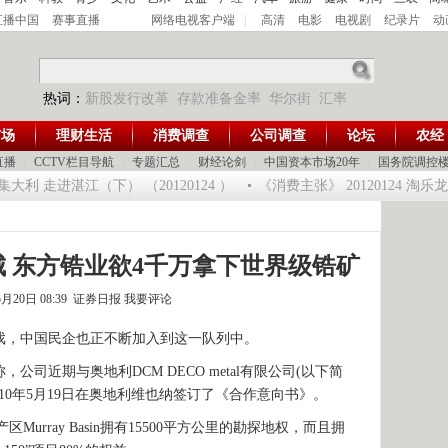
直播中国
赛事直播
网络电视客户端
|
高清
电影
电视剧
纪录片
动
热词：
新股发行改革
存款准备金率
华尔街
汇率
市场
理财生活
消费调查
公司调查
论坛
农经
直播
|
CCTV栏目导航
|
专题汇总
|
财经论剑
|
中国资本市场20年
|
国务院调控
 走进湛江（下） （20120124 ）
《消费主张》 20120124 淘乐
 东方锆业欲4千万拿下世界级锆矿
5月20日 08:39 证券日报
我要评论
，中国民企也正不断加入到这一队列中。
近期与奥地利DCM DECO metal有限公司(以下简
010年5月19日在奥地利维也纳签订了《合作意向书》。
rray Basin拥有15500平方公里的勘探地权，而且拥