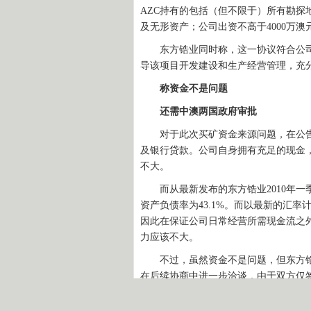
AZC持有的包括（但不限于）所有勘
及无形资产；公司出资不高于4000万澳
东方锆业同时称，这一协议符合公司
导该项目开发建设和生产经营管理，充
称资金不是问题
还需中澳两国政府审批
对于此次买矿资金来源问题，在公告
及银行贷款。公司自身拥有充足的现金
不大。
而从最新发布的东方锆业2010年一季
资产负债率为43.1%。而以最新的汇率
因此在保证公司日常经营所需现金流之
力应该不大。
不过，虽然资金不是问题，但东方锆业
在后续协商中进一步洽谈，由于双方仅
《董事会议事规则》、《股东大会议事
中、澳两国政府各主管部门的审批。因