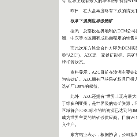
有“世界上现有最大的单体锆矿资源WIM 
昨日，在大盘再度略有下跌的情况下，东
欲拿下澳洲世界级锆矿
据悉，总部设在奥地利的DCM公司拥
洲、中东等地区拥有成熟而稳定的销售
而此次东方锆业合作方即为DCM实际控制下的澳
称“AZC”)。AZC是一家锆矿勘探、
牌托管状态。
资料显示，AZC目前在澳洲主要锆钛矿产区
为锆钛矿。AZC拥有已获采矿权且已投入生
选矿厂100%的权益。
此外，AZC还拥有“世界上现有最大的单体
于维多利亚州，是世界级的锆矿资源，经权
区域符合JORC标准的锆资源已达到约
成为世界主要的锆矿砂供应商。目前WIM
入生产。
东方锆业表示，根据协议，公司拟与A