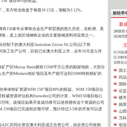
150”项目80%的权益。
方锆业收盘于每股18.15元，涨幅为3.12%。
财经早
新
有150多年从事铁合金生产和贸易的悠久历史，在欧洲、美
[财政部
网络，是上述区域钢铁企业的主要炼钢原料供应商之一。
[征税范
大利亚Australian Zircon NL公司(以下简
采矿和加工生产公司，目前已在澳大利亚上市，去年10月进入停
[G20
[G20
议联合公
Murray Basin拥有15500平方公里的勘探地权，大部分
国土
产的Mindarie锆矿项目及年产能可达到35000吨锆精矿的
药品
国际
锆矿资源WIM 150”项目80%的权益。WIM 150项目位
证监
威资源评估机构Snowden公司的计算，WIM150项目核心
楼市
360万吨。该项目如果开发成功将可以使得拥有这个资源的公司
姚景
 150项目已完成初步预可研，预计经过3-5年的开发可以进
山西
万科
ZC共同出资在澳大利亚成立合资公司，由合资公司收购
创业