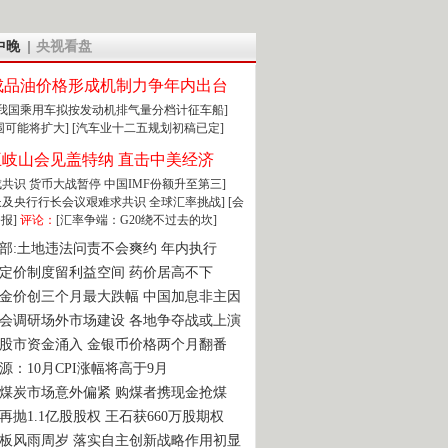
中晚
央视看盘
成品油价格形成机制力争年内出台
:我国乘用车拟按发动机排气量分档计征车船]
围可能将扩大]
[汽车业十二五规划初稿已定]
王岐山会见盖特纳 直击中美经济
达成共识 货币大战暂停
中国IMF份额升至第三]
财长及央行行长会议艰难求共识
全球汇率挑战]
[会
报]
评论：
[汇率争端：G20绕不过去的坎]
部:土地违法问责不会爽约 年内执行
定价制度留利益空间 药价居高不下
金价创三个月最大跌幅 中国加息非主因
会调研场外市场建设 各地争夺战或上演
股市资金涌入 金银币价格两个月翻番
源：10月CPI涨幅将高于9月
煤炭市场意外偏紧 购煤者携现金抢煤
再抛1.1亿股股权 王石获660万股期权
板风雨周岁 落实自主创新战略作用初显