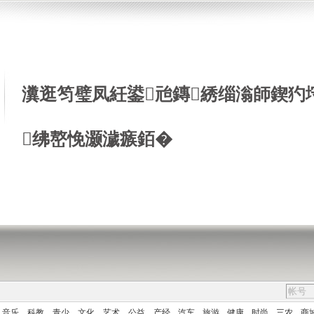
瀵逛笉璧凤紝鍙兘鏄綉缁滃師鍥犳
绋嶅悗灏濊瘯銆�
音乐
科教
青少
文化
艺术
公益
产经
汽车
旅游
健康
时尚
三农
商