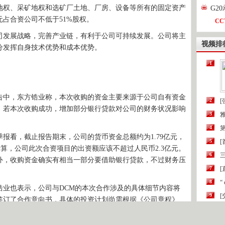
探地权、采矿地权和选矿厂土地、厂房、设备等所有的固定资产
G2
元占合资公司不低于51%股权。
CC
发展战略，完善产业链，有利于公司可持续发展。公司将主
视频排
分发挥自身技术优势和成本优势。
1
中，东方锆业称，本次收购的资金主要来源于公司自有资金
2
[
，若本次收购成功，增加部分银行贷款对公司的财务状况影响
3
4
第
报看，截止报告期末，公司的货币资金总额约为1.79亿元，
5
计算，公司此次合资项目的出资额应该不超过人民币2.3亿元。
6
三
外，收购资金确实有相当一部分要借助银行贷款，不过财务压
7
[
8
“
也表示，公司与DCM的本次合作涉及的具体细节内容将
9
签订了合作意向书，具体的投资计划尚需根据《公司章程》、
10
规则》等规定提交公司董事会或股东大会审议批准，以及取得
此，能否顺利获得批准，最终是否签订正式合同、协议存在较