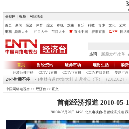
3
央视网
|
视频
|
网站地图
首页
新闻
经济
体育
综艺
春晚
戏曲
音乐
科教
青少
文化
艺术
电视
频道大全
栏目大全
节目大全
直播中国
赛事直播
网络
热词：
新股发行改革
首页
财经资讯
证券市场
理财生活
消费
经济台排行榜
|
CCTV-2直播
|
CCTV-7直播
|
CCTV栏目导航
|
专题汇总
》 20120125
24小时播不停
[生财有道]大集大利 走进湛江（下） （20120124 ）
中国网络电视台
>>
经济台
>> 正文
首都经济报道 2010-05-1
2010年05月20日 14:28 北京电视台-首都经济报道
我