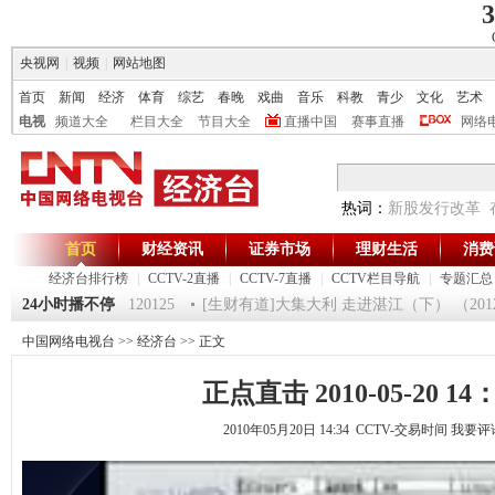
3
央视网
|
视频
|
网站地图
首页
新闻
经济
体育
综艺
春晚
戏曲
音乐
科教
青少
文化
艺术
电视
频道大全
栏目大全
节目大全
直播中国
赛事直播
网络
热词：
新股发行改革
首页
财经资讯
证券市场
理财生活
消费
经济台排行榜
|
CCTV-2直播
|
CCTV-7直播
|
CCTV栏目导航
|
专题汇总
《第一时间》 20120125
24小时播不停
[生财有道]大集大利 走进湛江（下） （201201
中国网络电视台
>>
经济台
>> 正文
正点直击 2010-05-20 14：
2010年05月20日 14:34 CCTV-交易时间
我要评