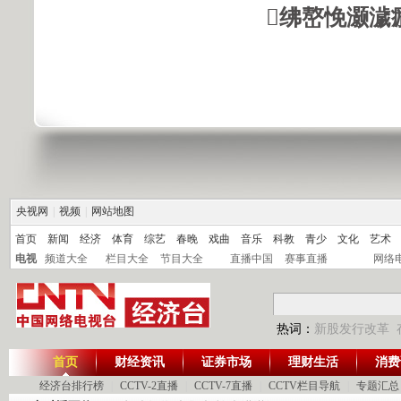
绋嶅悗灏濊
央视网
|
视频
|
网站地图
首页
新闻
经济
体育
综艺
春晚
戏曲
音乐
科教
青少
文化
艺术
电视
频道大全
栏目大全
节目大全
直播中国
赛事直播
网络
热词：
新股发行改革
首页
财经资讯
证券市场
理财生活
消费
经济台排行榜
|
CCTV-2直播
|
CCTV-7直播
|
CCTV栏目导航
|
专题汇总