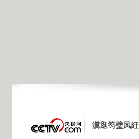
瀵逛笉璧凤紝