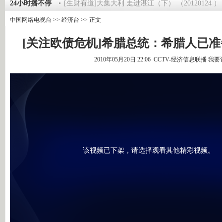
》 20120125
24小时播不停
[生财有道]大集大利 走进湛江（下） （20120124 ）
中国网络电视台
>>
经济台
>> 正文
[关注欧债危机]希腊总统：希腊人已
2010年05月20日 22:06 CCTV-经济信息联播
我要
该视频已下架，请选择观看其他精彩视频。