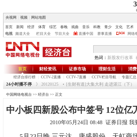
3
央视网
|
视频
|
网站地图
首页
新闻
经济
体育
综艺
春晚
戏曲
音乐
科教
青少
文化
艺术
电视
频道大全
栏目大全
节目大全
直播中国
赛事直播
网络
热词：
新股发行改革
首页
财经资讯
证券市场
理财生活
消费
经济台排行榜
|
CCTV-2直播
|
CCTV-7直播
|
CCTV栏目导航
|
专题汇总
5
24小时播不停
《第一时间》 20120125
[生财有道]大集大利 走进湛江（下） （201
中国网络电视台
>>
经济台
>> 正文
中小板四新股公布中签号 12位
2010年05月24日 08:48 证券日报
我
5月23日晚,三元达、康盛股份、天虹商