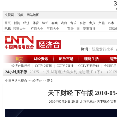
3
央视网
|
视频
|
网站地图
首页
新闻
经济
体育
综艺
春晚
戏曲
音乐
科教
青少
文化
艺术
电视
频道大全
栏目大全
节目大全
直播中国
赛事直播
网络
热词：
新股发行改革
首页
财经资讯
证券市场
理财生活
消费
经济台排行榜
|
CCTV-2直播
|
CCTV-7直播
|
CCTV栏目导航
|
专题汇总
《第一时间》 20120125
24小时播不停
[生财有道]大集大利 走进湛江（下） （201201
中国网络电视台
>>
经济台
>> 正文
天下财经 下午版 2010-05-
2010年05月24日 20:18 北京电视台-天下财经
我要