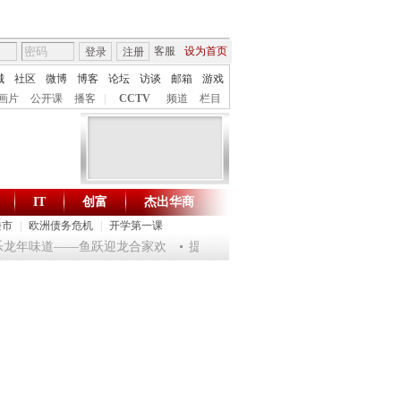
客服
设为首页
登录
注册
城
社区
微博
博客
论坛
访谈
邮箱
游戏
画片
公开课
播客
|
CCTV
频道
栏目
IT
创富
杰出华商
财智生活 一键通达
楼市
|
欧洲债务危机
|
开学第一课
 淘乐龙年味道——鱼跃迎龙合家欢
提问2012：机遇与悬念共存
《环球驿站