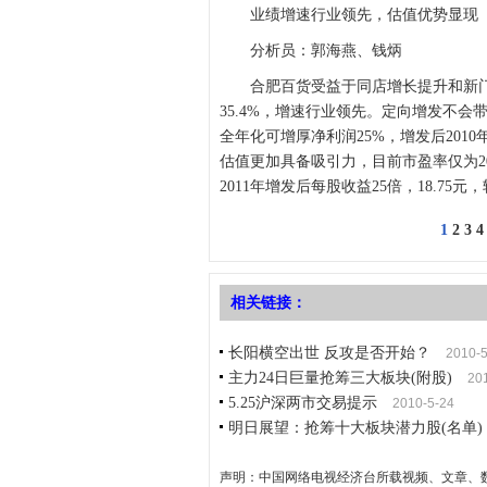
业绩增速行业领先，估值优势显现
分析员：郭海燕、钱炳
合肥百货受益于同店增长提升和新门店扭亏
35.4%，增速行业领先。定向增发不
全年化可增厚净利润25%，增发后201
估值更加具备吸引力，目前市盈率仅为2010
2011年增发后每股收益25倍，18.75
1
2
3
4
相关链接：
长阳横空出世 反攻是否开始？
2010-5
主力24日巨量抢筹三大板块(附股)
20
5.25沪深两市交易提示
2010-5-24
明日展望：抢筹十大板块潜力股(名单)
声明：中国网络电视经济台所载视频、文章、