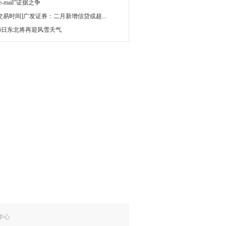
 e-mail”证据之争
[交易时间]广发证券：二月新增信贷或超...
16日东北将再迎风雪天气
中心