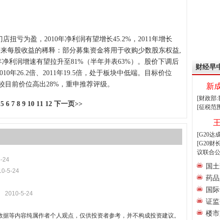
为盈，2010年净利润有望增长45.2%，2011年增长
会带来每股收益的稀释：部分募集资金将用于收购少数股东权益,
0年净利润增速有望拉升至81%（半年并表63%）。股价下调后
财经早
年26.2倍、2011年19.5倍，处于板块中低端。目标价位
元，较目前价位高出28%，重申推荐评级。
新
[财政部
5
6
7
8
9
10
11
12
下一页>>
[征税范
[G20
[G20
议联合公
-24
国土
10-5-24
药品
国际
2010-5-24
证监
楼市
数据等内容纯属作者个人观点，仅供投资者参考，并不构成投资建议。