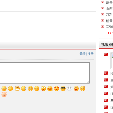
姚景
山西
万科
创业
G2
CC
视频排
登录
|
注册
1
2
[
3
4
第
5
6
三
7
[