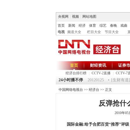
央视网
|
视频
|
网站地图
首页
新闻
经济
体育
综艺
春晚
戏曲
电视
频道大全
栏目大全
节目大全
首页
财经资讯
证券
经济台排行榜
|
CCTV-2直播
|
CCTV-7
125 祝福2012-超级魔术师 5
24小时播不停
《第一时间》 20120125
[生财有道]大
中国网络电视台
>>
经济台
>> 正文
反弹抢什么
2010年0
国际金融:给予合肥百货“推荐”评级