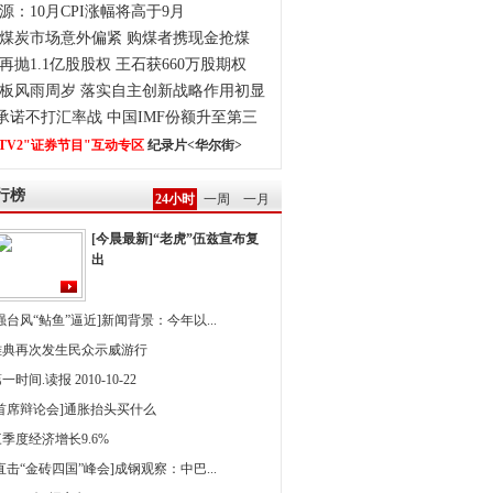
源：10月CPI涨幅将高于9月
煤炭市场意外偏紧 购煤者携现金抢煤
再抛1.1亿股股权 王石获660万股期权
板风雨周岁 落实自主创新战略作用初显
0承诺不打汇率战 中国IMF份额升至第三
TV2"证券节目"互动专区
纪录片<华尔街>
行榜
24小时
一周
一月
[今晨最新]“老虎”伍兹宣布复
出
强台风“鲇鱼”逼近]新闻背景：今年以...
雅典再次发生民众示威游行
一时间.读报 2010-10-22
[首席辩论会]通胀抬头买什么
季度经济增长9.6%
直击“金砖四国”峰会]成钢观察：中巴...