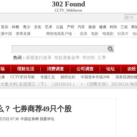
302 Found
CCTV_WebServer
音乐
科教
青少
文化
艺术
公益
产经
汽车
旅游
健康
时尚
三农
商
直播中国
赛事直播
网络电视客户端
|
高清
电影
电视剧
纪录片
动
热词：
新股发行改革
存款准备金率
华尔街
汇率
市场
理财生活
消费调查
公司调查
论坛
农经
直播
|
CCTV栏目导航
|
专题汇总
|
财经论剑
|
中国资本市场20年
|
国务院调控
集大利 走进湛江（下） （20120124 ）
《消费主张》 20120124
？ 七券商荐49只个股
5月25日 07:38 中国证券网
我要评论