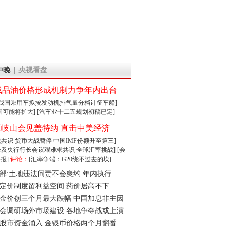
中晚
央视看盘
成品油价格形成机制力争年内出台
:我国乘用车拟按发动机排气量分档计征车船]
围可能将扩大]
[汽车业十二五规划初稿已定]
王岐山会见盖特纳 直击中美经济
达成共识 货币大战暂停
中国IMF份额升至第三]
财长及央行行长会议艰难求共识
全球汇率挑战]
[会
报]
评论：
[汇率争端：G20绕不过去的坎]
部:土地违法问责不会爽约 年内执行
定价制度留利益空间 药价居高不下
金价创三个月最大跌幅 中国加息非主因
会调研场外市场建设 各地争夺战或上演
股市资金涌入 金银币价格两个月翻番