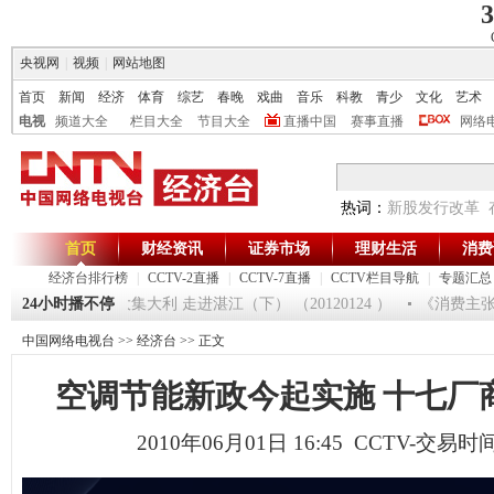
3
央视网
|
视频
|
网站地图
首页
新闻
经济
体育
综艺
春晚
戏曲
音乐
科教
青少
文化
艺术
电视
频道大全
栏目大全
节目大全
直播中国
赛事直播
网络
热词：
新股发行改革
首页
财经资讯
证券市场
理财生活
消费
经济台排行榜
|
CCTV-2直播
|
CCTV-7直播
|
CCTV栏目导航
|
专题汇总
5
24小时播不停
[生财有道]大集大利 走进湛江（下） （20120124 ）
《消费主张》
中国网络电视台
>>
经济台
>> 正文
空调节能新政今起实施 十七厂
2010年06月01日 16:45 CCTV-交易时