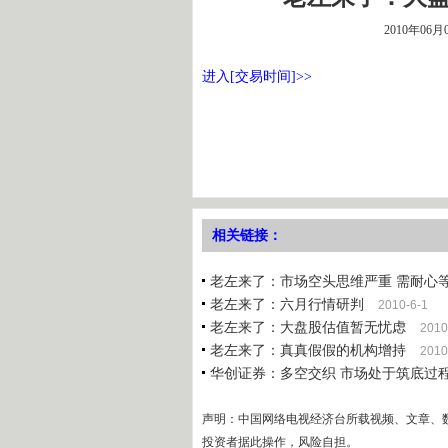
2010年06月
进入[交易时间]>>
相关链接：
老左来了：市场空头思维严重 需耐心等待 2
老左来了：六月行情研判
2010-6-1
老左来了：大盘股估值暂无忧虑
2010
老左来了：真真假假的机构增持
2010
华创证券：多空交织 市场处于筑底过
声明：中国网络电视经济台所载视频、文章、
投资者据此操作，风险自担。