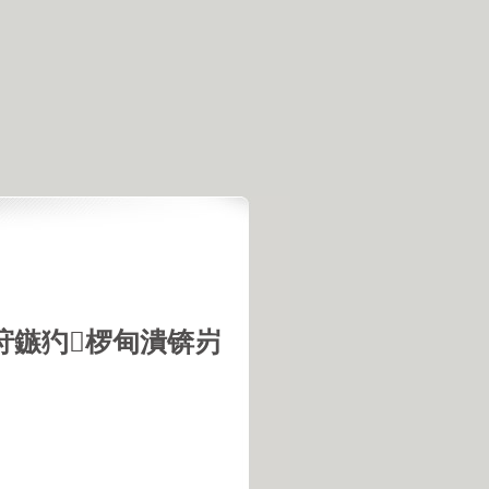
垨鏃犳椤甸潰锛岃