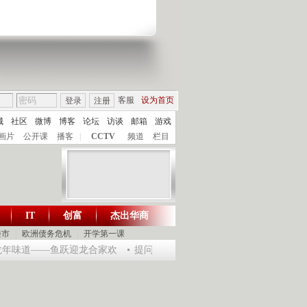
客服
设为首页
登录
注册
城
社区
微博
博客
论坛
访谈
邮箱
游戏
画片
公开课
播客
|
CCTV
频道
栏目
IT
创富
杰出华商
财智生活 一键通达
楼市
|
欧洲债务危机
|
开学第一课
乐龙年味道——鱼跃迎龙合家欢
提问2012：机遇与悬念共存
《环球驿站》2