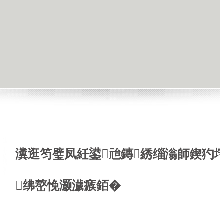
瀵逛笉璧凤紝鍙兘鏄綉缁滃師鍥犳
绋嶅悗灏濊瘯銆�