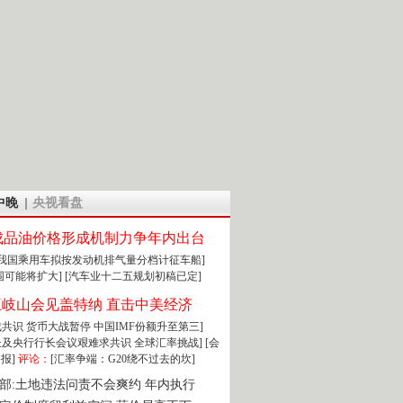
中晚
央视看盘
成品油价格形成机制力争年内出台
:我国乘用车拟按发动机排气量分档计征车船]
围可能将扩大]
[汽车业十二五规划初稿已定]
王岐山会见盖特纳 直击中美经济
达成共识 货币大战暂停
中国IMF份额升至第三]
财长及央行行长会议艰难求共识
全球汇率挑战]
[会
报]
评论：
[汇率争端：G20绕不过去的坎]
部:土地违法问责不会爽约 年内执行