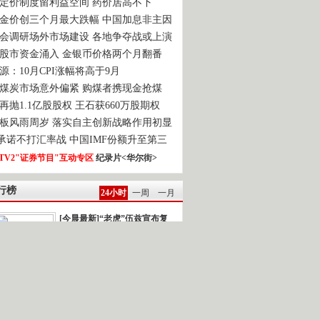
定价制度留利益空间 药价居高不下
金价创三个月最大跌幅 中国加息非主因
会调研场外市场建设 各地争夺战或上演
股市资金涌入 金银币价格两个月翻番
源：10月CPI涨幅将高于9月
煤炭市场意外偏紧 购煤者携现金抢煤
再抛1.1亿股股权 王石获660万股期权
板风雨周岁 落实自主创新战略作用初显
0承诺不打汇率战 中国IMF份额升至第三
TV2"证券节目"互动专区
纪录片<华尔街>
行榜
24小时
一周
一月
[今晨最新]“老虎”伍兹宣布复
出
强台风“鲇鱼”逼近]新闻背景：今年以...
雅典再次发生民众示威游行
一时间.读报 2010-10-22