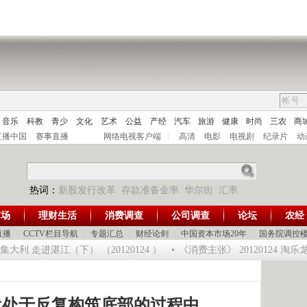
音乐
科教
青少
文化
艺术
公益
产经
汽车
旅游
健康
时尚
三农
商
直播中国
赛事直播
网络电视客户端
|
高清
电影
电视剧
纪录片
动
热词：
新股发行改革
存款准备金率
华尔街
汇率
市场
理财生活
消费调查
公司调查
论坛
农经
直播
|
CCTV栏目导航
|
专题汇总
|
财经论剑
|
中国资本市场20年
|
国务院调控
利 走进湛江（下） （20120124 ）
《消费主张》 20120124 淘
盘处于反复构筑底部的过程中