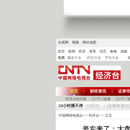
央视网
|
视频
|
网站地图
首页
新闻
经济
体育
综艺
春晚
戏曲
电视
频道大全
栏目大全
节目大全
首页
财经资讯
证券
经济台排行榜
|
CCTV-2直播
|
CCTV-7
5 祝福2012-超级魔术师 5
《第一时间》 20120125
24小时播不停
[生财有道]大集大
中国网络电视台
>>
经济台
>> 正文
老左来了：大