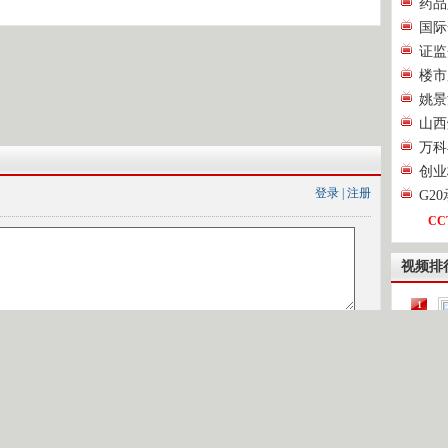
药品
国际
证监
楼市
姚景
山西
万科
创业
登录
|
注册
G2
CC
视频排
1
2
[
3
4
第