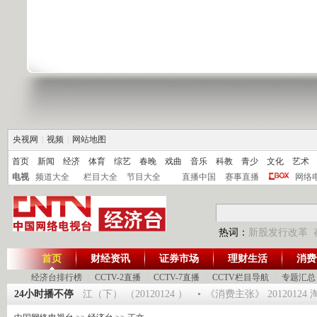
央视网
|
视频
|
网站地图
首页
新闻
经济
体育
综艺
春晚
戏曲
音乐
科教
青少
文化
艺术
电视
频道大全
栏目大全
节目大全
直播中国
赛事直播
网络
热词：
新股发行改革
首页
财经资讯
证券市场
理财生活
消费
经济台排行榜
|
CCTV-2直播
|
CCTV-7直播
|
CCTV栏目导航
|
专题汇总
大集大利 走进湛江（下） （20120124 ）
24小时播不停
《消费主张》 2012012