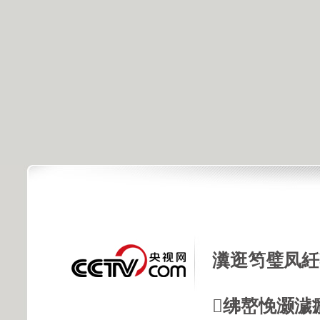
瀵逛笉璧凤紝
绋嶅悗灏濊