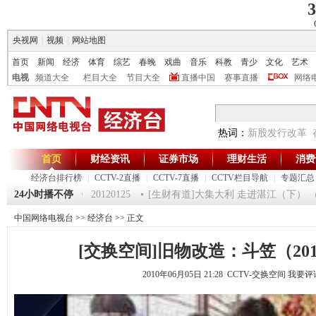
3
央视网
|
视频
|
网站地图
首页
新闻
经济
体育
综艺
春晚
戏曲
音乐
科教
青少
文化
艺术
电视
频道大全
栏目大全
节目大全
直播中国
赛事直播
网络
热词：
新股发行改革
首页
财经资讯
证券市场
理财生活
消费
经济台排行榜
|
CCTV-2直播
|
CCTV-7直播
|
CCTV栏目导航
|
专题汇总
5
24小时播不停
《第一时间》 20120125
[生财有道]大集大利 走进湛江（下） （201
中国网络电视台
>>
经济台
>> 正文
[交换空间]旧物改造：斗笠（2010.
2010年06月05日 21:28 CCTV-交换空间
我要评