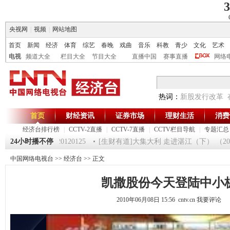
3
央视网
|
视频
|
网站地图
首页
新闻
经济
体育
综艺
春晚
戏曲
音乐
科教
青少
文化
艺术
电视
频道大全
栏目大全
节目大全
直播中国
赛事直播
网络
热词：
新股发行改革
首页
财经资讯
证券市场
理财生活
消费
经济台排行榜
|
CCTV-2直播
|
CCTV-7直播
|
CCTV栏目导航
|
专题汇总
《第一时间》 20120125
24小时播不停
[生财有道]大集大利 走进湛江（下） （20120
中国网络电视台
>>
经济台
>> 正文
凯撒股份今天登陆中小
2010年06月08日 15:56 cntv.cn
我要评论