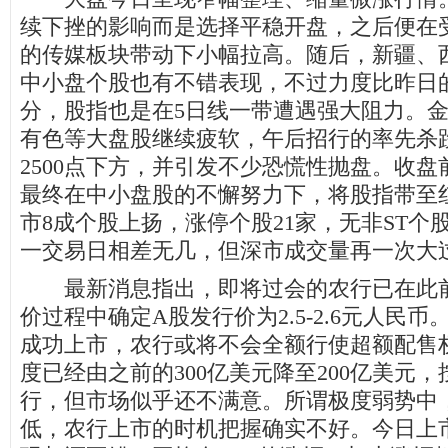
续下挫的影响而是选择平稳开盘，之后便在
的传媒板块带动下小幅拉高。随后，新疆、西
中小盘个股也有不错表现，不过力度比昨日
分，股指也是在5日线一带遭遇强大阻力。
有色等大盘股继续疲软，午后招行的率先杀
2500点下方，并引发不少恐慌性抛盘。收
最终在中小盘股的不懈努力下，将股指带至
市8成个股上扬，涨停个股21家，无非ST个
一交易日相差无几，但深市成交量再一次大
最新消息指出，即将过会的农行已在此前
价过程中确定A股发行价为2.5-2.6元人民
成功上市，农行或将不会全额行使超额配售
度已经由之前的300亿美元降至200亿美元，按
行，但市场似乎还不满意。所谓极度弱势中
低，农行上市的时机把握确实不好。今日上