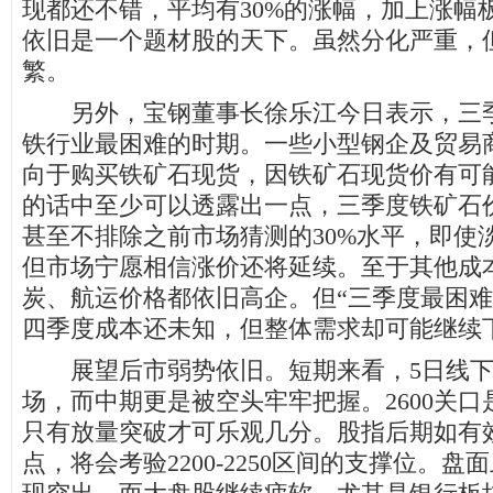
现都还不错，平均有30%的涨幅，加上涨幅
依旧是一个题材股的天下。虽然分化严重，
繁。
另外，宝钢董事长徐乐江今日表示，三季
铁行业最困难的时期。一些小型钢企及贸易
向于购买铁矿石现货，因铁矿石现货价有可
的话中至少可以透露出一点，三季度铁矿石
甚至不排除之前市场猜测的30%水平，即使
但市场宁愿相信涨价还将延续。至于其他成
炭、航运价格都依旧高企。但“三季度最困难
四季度成本还未知，但整体需求却可能继续
展望后市弱势依旧。短期来看，5日线下
场，而中期更是被空头牢牢把握。2600关
只有放量突破才可乐观几分。股指后期如有效
点，将会考验2200-2250区间的支撑位。