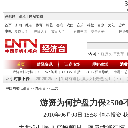
3
央视网
|
视频
|
网站地图
首页
新闻
经济
体育
综艺
春晚
戏曲
音乐
科教
青少
文化
艺术
电视
频道大全
栏目大全
节目大全
直播中国
赛事直播
网络
热词：
新股发行改革
首页
财经资讯
证券市场
理财生活
消费
经济台排行榜
|
CCTV-2直播
|
CCTV-7直播
|
CCTV栏目导航
|
专题汇总
5
24小时播不停
《第一时间》 20120125
[生财有道]大集大利 走进湛江（下） （2012
中国网络电视台
>>
经济台
>> 正文
游资为何护盘力保2500
2010年06月08日 15:58 恒基投资
大盘今日呈现窄幅整理、缩量微涨行情。