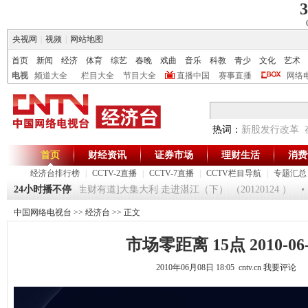
3
央视网
|
视频
|
网站地图
首页
新闻
经济
体育
综艺
春晚
戏曲
音乐
科教
青少
文化
艺术
电视
频道大全
栏目大全
节目大全
直播中国
赛事直播
网络
热词：
新股发行改革
首页
财经资讯
证券市场
理财生活
消费
经济台排行榜
|
CCTV-2直播
|
CCTV-7直播
|
CCTV栏目导航
|
专题汇总
 20120125
24小时播不停
[生财有道]大集大利 走进湛江（下） （20120124 ）
中国网络电视台
>>
经济台
>> 正文
市场零距离 15点 2010-06-
2010年06月08日 18:05 cntv.cn
我要评论