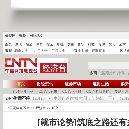
央视网
|
视频
|
网站地图
首页
新闻
经济
体育
综艺
春晚
戏曲
音乐
科教
青少
文化
艺术
电视
频道大全
栏目大全
节目大全
直播中国
赛事直播
网络
热词：
新股发行改革
首页
财经资讯
证券市场
理财生活
消费
经济台排行榜
|
CCTV-2直播
|
CCTV-7直播
|
CCTV栏目导航
|
专题汇总
《第一时间》 20120125
24小时播不停
[生财有道]大集大利 走进湛江（下） （201201
中国网络电视台
>>
经济台
>> 正文
[就市论势]筑底之路还有