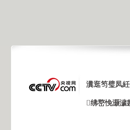
瀵逛笉璧凤紝
绋嶅悗灏濊