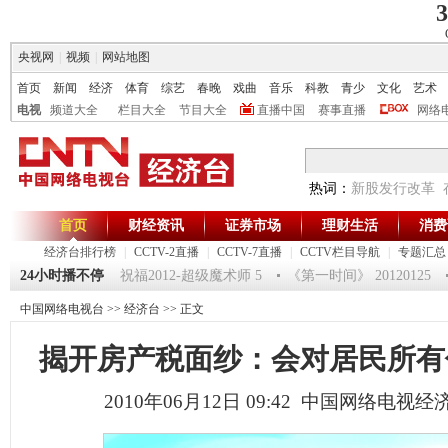
3
央视网
|
视频
|
网站地图
首页
新闻
经济
体育
综艺
春晚
戏曲
音乐
科教
青少
文化
艺术
电视
频道大全
栏目大全
节目大全
直播中国
赛事直播
网络
热词：
新股发行改革
首页
财经资讯
证券市场
理财生活
消费
经济台排行榜
|
CCTV-2直播
|
CCTV-7直播
|
CCTV栏目导航
|
专题汇总
站》20120125 祝福2012-超级魔术师 5
24小时播不停
《第一时间》 20120125
[
中国网络电视台
>>
经济台
>> 正文
揭开房产税面纱：会对居民所有
2010年06月12日 09:42 中国网络电视