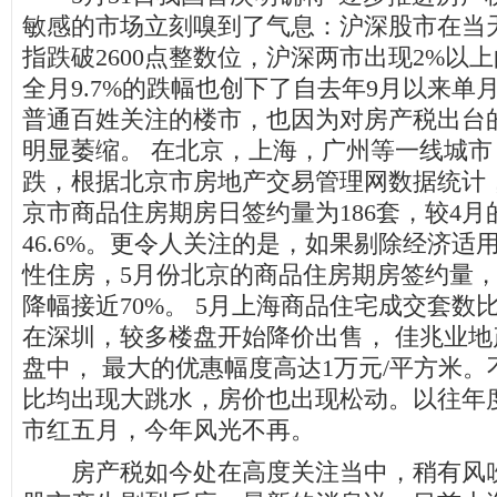
敏感的市场立刻嗅到了气息：沪深股市在当
指跌破2600点整数位，沪深两市出现2%以上
全月9.7%的跌幅也创下了自去年9月以来单
普通百姓关注的楼市，也因为对房产税出台
明显萎缩。 在北京，上海，广州等一线城
跌，根据北京市房地产交易管理网数据统计，
京市商品住房期房日签约量为186套，较4月的
46.6%。更令人关注的是，如果剔除经济适
性住房，5月份北京的商品住房期房签约量，
降幅接近70%。 5月上海商品住宅成交套数比
在深圳，较多楼盘开始降价出售， 佳兆业
盘中， 最大的优惠幅度高达1万元/平方米
比均出现大跳水，房价也出现松动。以往年
市红五月，今年风光不再。
房产税如今处在高度关注当中，稍有风吹