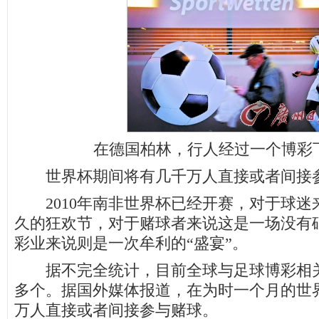
在德国柏林，行人经过一个博彩
世界杯期间将有几千万人直接或者间接
2010年南非世界杯已经开赛，对于球迷
久的狂欢节，对于赌球者来说这是一场没有
彩业来说则是一次牟利的“盛宴”。
据不完全统计，目前全球与足球博彩相关的
多个。据国外媒体报道，在为时一个月的世
万人直接或者间接参与赌球。