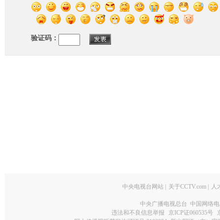
验证码：
中央电视台网站
|
关于CCTV.com
|
人
中央广播电视总台 中国网络电
违法和不良信息举报
京ICP证060535号