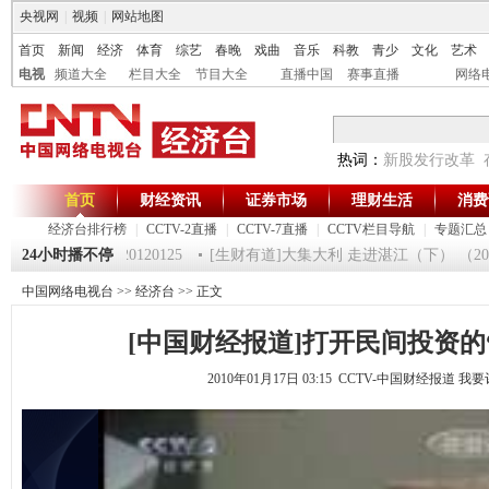
央视网
|
视频
|
网站地图
首页
新闻
经济
体育
综艺
春晚
戏曲
音乐
科教
青少
文化
艺术
电视
频道大全
栏目大全
节目大全
直播中国
赛事直播
网络
热词：
新股发行改革
首页
财经资讯
证券市场
理财生活
消费
经济台排行榜
|
CCTV-2直播
|
CCTV-7直播
|
CCTV栏目导航
|
专题汇总
《第一时间》 20120125
24小时播不停
[生财有道]大集大利 走进湛江（下） （20120
中国网络电视台
>>
经济台
>> 正文
[中国财经报道]打开民间投资的
2010年01月17日 03:15 CCTV-中国财经报道
我要