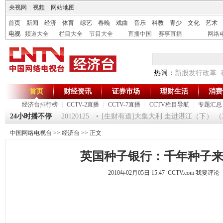
央视网
|
视频
|
网站地图
首页
新闻
经济
体育
综艺
春晚
戏曲
音乐
科教
青少
文化
艺术
电视
频道大全
栏目大全
节目大全
直播中国
赛事直播
网络
热词：
新股发行改革
首页
财经资讯
证券市场
理财生活
消费
经济台排行榜
|
CCTV-2直播
|
CCTV-7直播
|
CCTV栏目导航
|
专题汇总
5
24小时播不停
《第一时间》 20120125
[生财有道]大集大利 走进湛江（下） （2012
中国网络电视台
>>
经济台
>> 正文
英国种子银行：千年种子
2010年02月05日 15:47 CCTV.com
我要评论