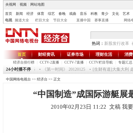
央视网
|
视频
|
网站地图
首页
新闻
经济
体育
综艺
春晚
戏曲
音乐
科教
青少
文化
艺术
电视
频道大全
栏目大全
节目大全
直播中国
赛事直播
网络
热词：
新股发行改革
首页
财经资讯
证券市场
理财生活
消费
经济台排行榜
|
CCTV-2直播
|
CCTV-7直播
|
CCTV栏目导航
|
专题汇总
2012-超级魔术师 5
24小时播不停
《第一时间》 20120125
[生财有道]大集大利 走进
中国网络电视台
>>
经济台
>> 正文
“中国制造”成国际游艇展
2010年02月23日 11:22 文稿
我