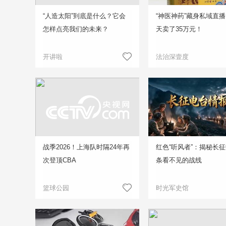
“人造太阳”到底是什么？它会
“神医神药”藏身私域直播
怎样点亮我们的未来？
天卖了35万元！
开讲啦
法治深壹度
战季2026！上海队时隔24年再
红色“听风者”：揭秘长
次登顶CBA
条看不见的战线
篮球公园
时光军史馆