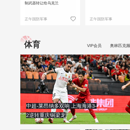
制武器转让给乌克兰
正午国防军事
正午国防军事
体育
VIP会员
奥林匹克
中超-莱昂纳多双响 上海海港3-
2逆转重庆铜梁龙