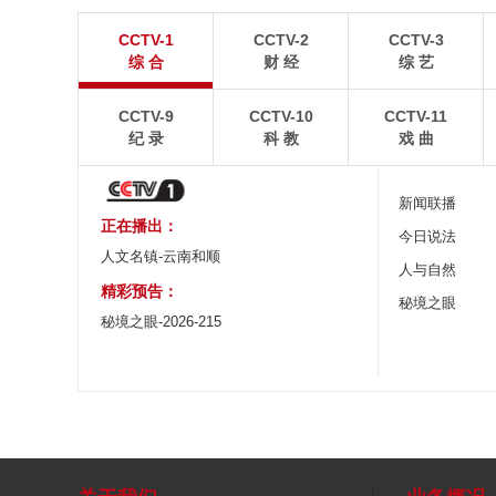
广西昭平: 高山秋茶采摘忙
杭台高铁温玉段
CCTV-1
CCTV-2
CCTV-3
晨光洒在茶园，连绵起伏的茶山云雾缭绕，茶农采摘
杭台高铁温玉段途经台
综 合
财 经
综 艺
秋茶，绘就一幅秀美的茶乡画卷。
约37公里，设计时速3
CCTV-9
CCTV-10
CCTV-11
纪 录
科 教
戏 曲
新闻联播
正在播出：
今日说法
人文名镇-云南和顺
人与自然
精彩预告：
秘境之眼
秘境之眼-2026-215