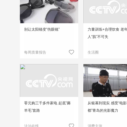
别让太阳镜变“伤眼镜”
力量训练+合理饮食 老
人“肌”不可失
每周质量报告
生活圈
零元购三千多件家电 起底“薅
从银幕到现实 感受“电
羊毛”套路
都”青岛的光影魔力
法治在线
消费主张