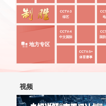
CCTV-3
CCT
综艺
电
CCTV-4
CCT
中文国际
国防
地方专区
CCTV-5+
体育赛事
视频