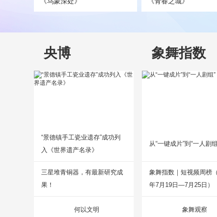
《乌蒙深处》
《青春之城》
央博
象舞指数
“景德镇手工瓷业遗存”成功列
从“一键成片”到“一人剧组
入《世界遗产名录》
三星堆青铜器，有最新研究成
象舞指数｜短视频周榜（2
果！
年7月19日—7月25日）
何以文明
象舞观察