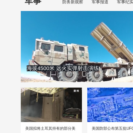
军事
防务新观察
军事报道
军事纪
海拔4500米 远火实弹射击演练
美国拟将土耳其持有的部分美
美国防部公布第五批UF