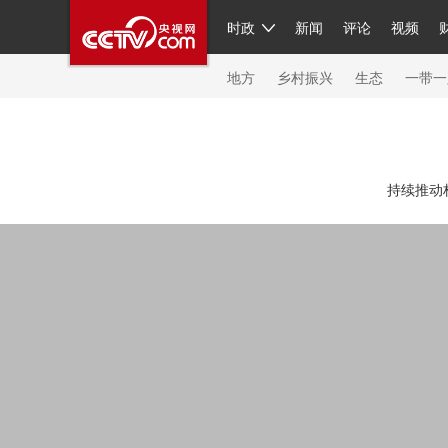
时政
新闻
评论
视频
人民领袖习近平
直播
繁体
片库
海外频道
栏目大全
联播+
iPanda
中国领
节目单
Engl
地方
乡村振兴
生态
一带一
总台春晚
网络春晚
共产党员网
秧纪录
纪
持续推动
新闻
国内
国际
评论
经济
军事
科技
人民领袖习近平
联播+
热解读
天天学习
习
视频
小央视频
小央直播
直播中国
熊猫频
现场
前线
比划
快看
蓝海中国
新兵请入
体育
直播
竞猜
2026年世界杯
2026年冬奥
VIP会员
CCTV奥林匹克频道
生活体育大会
体