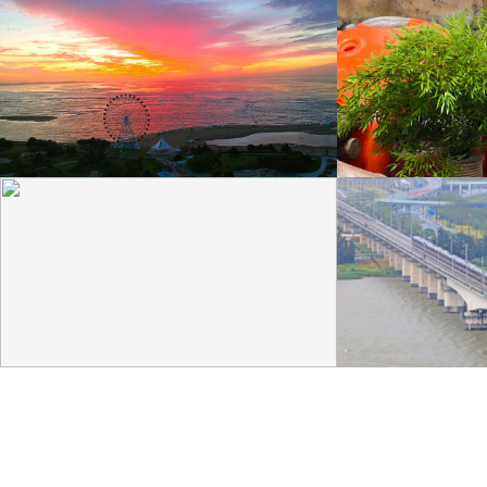
山东威海：桑沟湾彩霞满天
江苏南通：大熊猫
8月10日晨曦，山东威海，荣成市桑沟湾海滨呈现火
8月9日，江苏南通，
烧云、彩霞满天美景。
猫“星辉”举办10岁生日