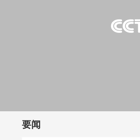
财经
教育
乡村振兴
生态环境
一带一路
大国智造
大国展会
大国保险
云顶对话
云
CCTV.节目官网
直播
节目单
栏目
片库
要闻