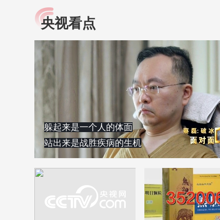
央视看点
小央视频
全民健康
央视网原创视频子品牌，
提高全民健康素养水
以更加贴近年轻人的视
助力“健康中国2030”
角，有趣、有料、有故事
略。央视网《全民健
的方式解读时代。
康》，向所有人分享
知识！
躲起来是一个人的体面
站出来是战胜疾病的生机