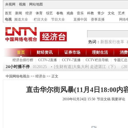
央视网
|
视频
|
网站地图
首页
新闻
经济
体育
综艺
春晚
戏曲
音乐
科教
青少
文化
艺术
电视
频道大全
栏目大全
节目大全
直播中国
赛事直播
网络
热词：
新股发行改革
首页
财经资讯
证券市场
理财生活
消费
经济台排行榜
|
CCTV-2直播
|
CCTV-7直播
|
CCTV栏目导航
|
专题汇总
《第一时间》 20120125
24小时播不停
[生财有道]大集大利 走进湛江（下） （20120
中国网络电视台
>>
经济台
>> 正文
直击华尔街风暴(11月4日18:00内
2010年02月24日 15:50 节目文稿
我要评论