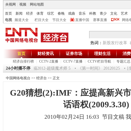
央视网
|
视频
|
网站地图
首页
新闻
经济
体育
综艺
春晚
戏曲
音乐
科教
青少
文化
艺术
电视
频道大全
栏目大全
节目大全
直播中国
赛事直播
网络
热词：
新股发行改革
首页
财经资讯
证券市场
理财生活
消费
经济台排行榜
|
CCTV-2直播
|
CCTV-7直播
|
CCTV栏目导航
|
专题汇总
20120125 祝福2012-超级魔术师 5
24小时播不停
《第一时间》 20120125
[生
中国网络电视台
>>
经济台
>> 正文
G20猜想(2):IMF：应提高新
话语权(2009.3.30)
2010年02月24日 16:03 节目文稿