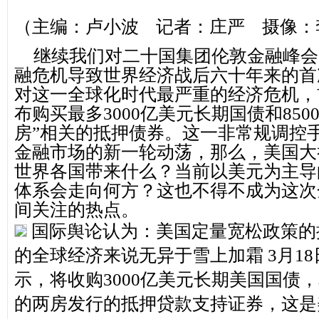
（主编：卢小波
记者：庄严
摄像：
继续我们对二十国集团伦敦金融峰会
融危机导致世界经济战后六十年来的首
对这一全球化时代最严重的经济危机，
布购买最多
3000亿美元长期国债和850
房”相关的抵押债券。这一非常规调控
金融市场的新一轮动荡，那么，美国大
世界各国带来什么？当前以美元为主导
体系会走向何方？这也不得不成为这次
间关注的热点。
国际舆论认为：
美国定量宽松政策的
的全球经济来说无异于雪上加霜
3月1
示，将收购3000亿美元长期美国国债，和
的两房发行的抵押贷款支持证券，这是