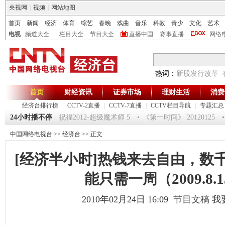
央视网
|
视频
|
网站地图
首页
新闻
经济
体育
综艺
春晚
戏曲
音乐
科教
青少
文化
艺术
电视
频道大全
栏目大全
节目大全
直播中国
赛事直播
网络
热词：
新股发行改革
首页
财经资讯
证券市场
理财生活
消费
经济台排行榜
|
CCTV-2直播
|
CCTV-7直播
|
CCTV栏目导航
|
专题汇总
20120125 祝福2012-超级魔术师 5
24小时播不停
《第一时间》 20120125
[生
中国网络电视台
>>
经济台
>> 正文
[经济半小时]热钱来去自由，数
能只需一周（2009.8.
2010年02月24日 16:09 节目文稿
我