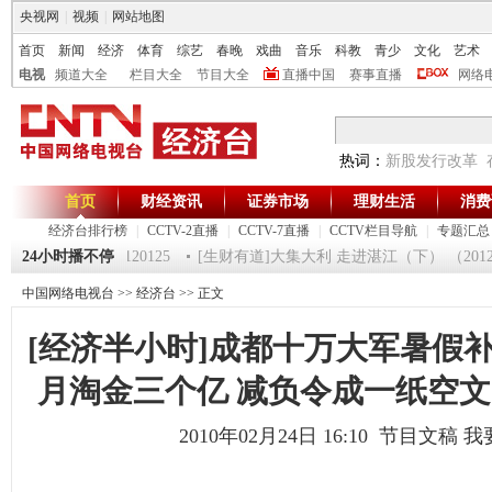
央视网
|
视频
|
网站地图
首页
新闻
经济
体育
综艺
春晚
戏曲
音乐
科教
青少
文化
艺术
电视
频道大全
栏目大全
节目大全
直播中国
赛事直播
网络
热词：
新股发行改革
首页
财经资讯
证券市场
理财生活
消费
经济台排行榜
|
CCTV-2直播
|
CCTV-7直播
|
CCTV栏目导航
|
专题汇总
《第一时间》 20120125
24小时播不停
[生财有道]大集大利 走进湛江（下） （2012012
中国网络电视台
>>
经济台
>> 正文
[经济半小时]成都十万大军暑假补
月淘金三个亿 减负令成一纸空文（20
2010年02月24日 16:10 节目文稿
我