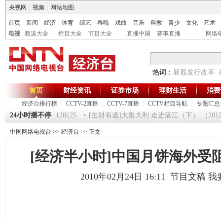
央视网
|
视频
|
网站地图
首页
新闻
经济
体育
综艺
春晚
戏曲
音乐
科教
青少
文化
艺术
电视
频道大全
栏目大全
节目大全
直播中国
赛事直播
网络
热词：
新股发行改革
首页
财经资讯
证券市场
理财生活
消费
经济台排行榜
|
CCTV-2直播
|
CCTV-7直播
|
CCTV栏目导航
|
专题汇总
第一时间》 20120125
24小时播不停
[生财有道]大集大利 走进湛江（下） （2012012
中国网络电视台
>>
经济台
>> 正文
[经济半小时]中国月饼海外受阻(20
2010年02月24日 16:11 节目文稿
我