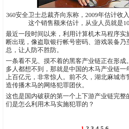
360安全卫士总裁齐向东称，2009年估计收
这个销售额来估计，从业人员就是1
最近一段时间以来，利用计算机木马程序实
断出现，像盗取银行帐号密码、游戏装备乃
总，让人防不胜防。
一条看不见、摸不着的黑客产业链正在形成
多人都想不到，那就是中国的木马产业链一
上百亿元，非常惊人。前不久，湖北麻城市
造传播木马的网络犯罪团伙。
这也是国内破获的第一个上下游产业链完整
们是怎么利用木马实施犯罪的？
1
2
3
4
5
6