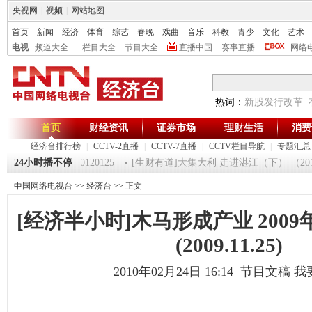
央视网
|
视频
|
网站地图
首页
新闻
经济
体育
综艺
春晚
戏曲
音乐
科教
青少
文化
艺术
电视
频道大全
栏目大全
节目大全
直播中国
赛事直播
网络
热词：
新股发行改革
首页
财经资讯
证券市场
理财生活
消费
经济台排行榜
|
CCTV-2直播
|
CCTV-7直播
|
CCTV栏目导航
|
专题汇总
《第一时间》 20120125
24小时播不停
[生财有道]大集大利 走进湛江（下） （201201
中国网络电视台
>>
经济台
>> 正文
[经济半小时]木马形成产业 200
(2009.11.25)
2010年02月24日 16:14 节目文稿
我