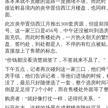
条本来就不宽敞的道路一度拥堵不堪。而此时
接近郫县境内的炎华置信西江月楼盘，也同样
面。
此次炎华置信西江月推出300套房源，但提前排
号。这一家三口是456号，中午还没被叫到选
面充饥。而此时售楼处内，一片热火朝天的繁
盘、签约处，到处都是人。不停的有红点被贴
直接放上了售罄的标志。
“价钱都没看清楚就签了，不签就来不及了。”
下午五点，记者再次碰到这一家三口，他们终
房手续，他们告诉记者，等他们进场的时候，
没了，最后只好随便选了一套，整个选房时间
倒是足足排了2个小时，而在售楼处外面等了整
购房者：“就好像打仗一样，还得托关系。”
行至年末，这样的场景在成都楼市随处可见。这