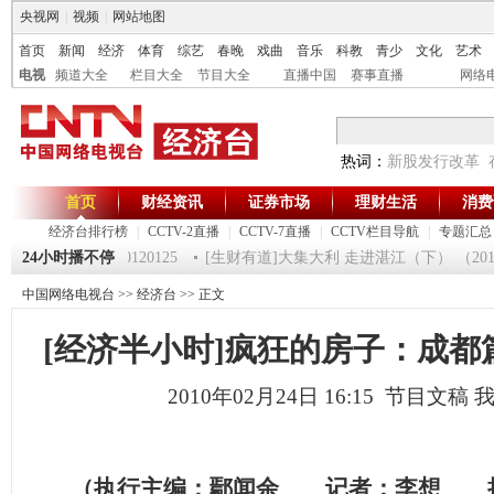
央视网
|
视频
|
网站地图
首页
新闻
经济
体育
综艺
春晚
戏曲
音乐
科教
青少
文化
艺术
电视
频道大全
栏目大全
节目大全
直播中国
赛事直播
网络
热词：
新股发行改革
首页
财经资讯
证券市场
理财生活
消费
经济台排行榜
|
CCTV-2直播
|
CCTV-7直播
|
CCTV栏目导航
|
专题汇总
《第一时间》 20120125
24小时播不停
[生财有道]大集大利 走进湛江（下） （2012012
中国网络电视台
>>
经济台
>> 正文
[经济半小时]疯狂的房子：成都篇(20
2010年02月24日 16:15 节目文稿
（执行主编：鄢闻余 记者：李想 