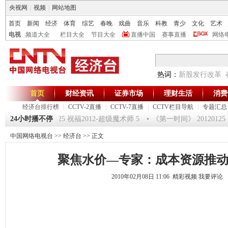
央视网
|
视频
|
网站地图
首页
新闻
经济
体育
综艺
春晚
戏曲
音乐
科教
青少
文化
艺术
电视
频道大全
栏目大全
节目大全
直播中国
赛事直播
网络
热词：
新股发行改革
首页
财经资讯
证券市场
理财生活
消费
经济台排行榜
|
CCTV-2直播
|
CCTV-7直播
|
CCTV栏目导航
|
专题汇总
环球驿站》20120125 祝福2012-超级魔术师 5
24小时播不停
《第一时间》 20120125
中国网络电视台
>>
经济台
>> 正文
聚焦水价—专家：成本资源推
2010年02月08日 11:06 精彩视频
我要评论