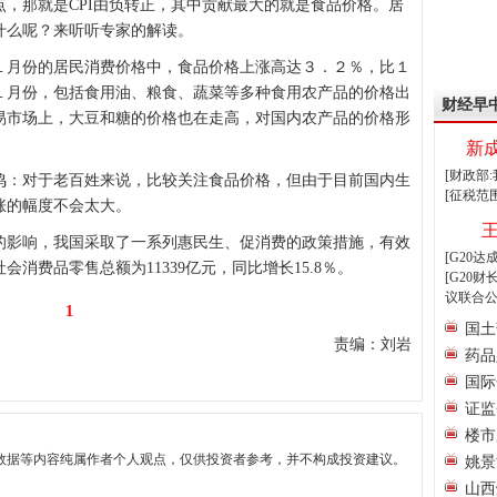
，那就是CPI由负转正，其中贡献最大的就是食品价格。居
什么呢？来听听专家的解读。
１月份的居民消费价格中，食品价格上涨高达３．２％，比１
１月份，包括食用油、粮食、蔬菜等多种食用农产品的价格出
财经早
易市场上，大豆和糖的价格也在走高，对国内农产品的价格形
新
[财政部
鸣：对于老百姓来说，比较关注食品价格，但由于目前国内生
[征税范
涨的幅度不会太大。
的影响，我国采取了一系列惠民生、促消费的政策措施，有效
[G20
消费品零售总额为11339亿元，同比增长15.8％。
[G20
议联合公
1
国土
责编：刘岩
药品
国际
证监
楼市
数据等内容纯属作者个人观点，仅供投资者参考，并不构成投资建议。
姚景
山西