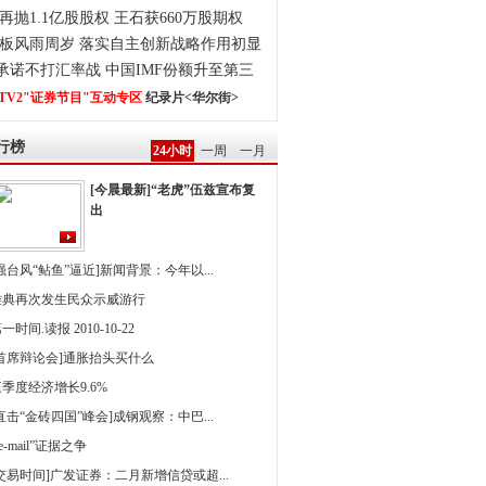
再抛1.1亿股股权 王石获660万股期权
板风雨周岁 落实自主创新战略作用初显
0承诺不打汇率战 中国IMF份额升至第三
TV2"证券节目"互动专区
纪录片<华尔街>
行榜
24小时
一周
一月
[今晨最新]“老虎”伍兹宣布复
出
强台风“鲇鱼”逼近]新闻背景：今年以...
雅典再次发生民众示威游行
一时间.读报 2010-10-22
[首席辩论会]通胀抬头买什么
季度经济增长9.6%
直击“金砖四国”峰会]成钢观察：中巴...
 e-mail”证据之争
[交易时间]广发证券：二月新增信贷或超...