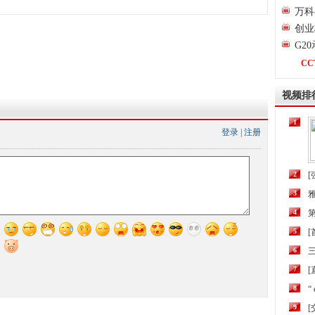
万科
创业
G2
CC
视频排
1
登录
|
注册
2
[
3
4
第
5
6
三
7
[
8
“
9