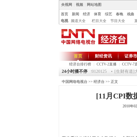
央视网
|
视频
|
网站地图
首页
新闻
经济
体育
综艺
春晚
戏曲
电视
频道大全
栏目大全
节目大全
首页
财经资讯
证券
经济台排行榜
|
CCTV-2直播
|
CCTV-7
125 祝福2012-超级魔术师 5
《第一时间》 20120125
24小时播不停
[生财有道]大集
中国网络电视台
>>
经济台
>> 正文
[11月CP
2010年0