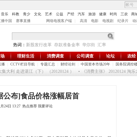
音乐
科教
青少
文化
艺术
公益
产经
汽车
旅游
健康
时尚
三农
商
直播中国
赛事直播
网络电视客户端
|
高清
电影
电视剧
纪录片
动
热词：
新股发行改革
存款准备金率
华尔街
汇率
市场
理财生活
消费调查
公司调查
论坛
农经
直播
|
CCTV栏目导航
|
专题汇总
|
财经论剑
|
中国资本市场20年
|
国务院调控
大利 走进湛江（下） （20120124 ）
《消费主张》 20120124 
I数据公布]食品价格涨幅居首
2月24日 13:27 热点推荐
我要评论