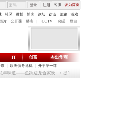
客服
设为首页
登录
注册
城
社区
微博
博客
论坛
访谈
邮箱
游戏
画片
公开课
播客
|
CCTV
频道
栏目
IT
创富
杰出华商
财智生活 一键通达
楼市
|
欧洲债务危机
|
开学第一课
淘乐龙年味道——鱼跃迎龙合家欢
提问2012：机遇与悬念共存
《环球驿站》