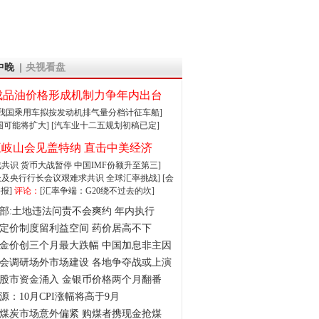
中晚
央视看盘
成品油价格形成机制力争年内出台
:我国乘用车拟按发动机排气量分档计征车船]
围可能将扩大]
[汽车业十二五规划初稿已定]
王岐山会见盖特纳 直击中美经济
达成共识 货币大战暂停
中国IMF份额升至第三]
财长及央行行长会议艰难求共识
全球汇率挑战]
[会
报]
评论：
[汇率争端：G20绕不过去的坎]
部:土地违法问责不会爽约 年内执行
定价制度留利益空间 药价居高不下
金价创三个月最大跌幅 中国加息非主因
会调研场外市场建设 各地争夺战或上演
股市资金涌入 金银币价格两个月翻番
源：10月CPI涨幅将高于9月
煤炭市场意外偏紧 购煤者携现金抢煤