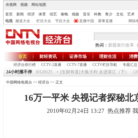
央视网
|
视频
|
网站地图
首页
新闻
经济
体育
综艺
春晚
戏曲
音乐
科教
青少
文化
艺术
电视
频道大全
栏目大全
节目大全
直播中国
赛事直播
网络
热词：
新股发行改革
首页
财经资讯
证券市场
理财生活
消费
经济台排行榜
|
CCTV-2直播
|
CCTV-7直播
|
CCTV栏目导航
|
专题汇总
《第一时间》 20120125
24小时播不停
[生财有道]大集大利 走进湛江（下） （20120
中国网络电视台
>>
经济台
>> 正文
16万一平米 央视记者探秘北
2010年02月24日 13:27 热点推荐