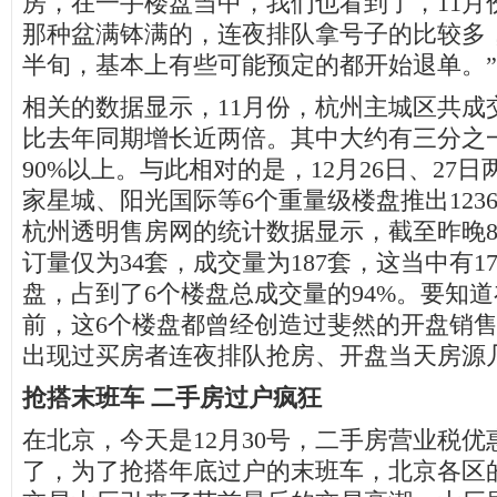
房，在一手楼盘当中，我们也看到了，11月
那种盆满钵满的，连夜排队拿号子的比较多，
半旬，基本上有些可能预定的都开始退单。”
相关的数据显示，11月份，杭州主城区共成交
比去年同期增长近两倍。其中大约有三分之
90%以上。与此相对的是，12月26日、27
家星城、阳光国际等6个重量级楼盘推出123
杭州透明售房网的统计数据显示，截至昨晚
订量仅为34套，成交量为187套，这当中有1
盘，占到了6个楼盘总成交量的94%。要知
前，这6个楼盘都曾经创造过斐然的开盘销
出现过买房者连夜排队抢房、开盘当天房源
抢搭末班车 二手房过户疯狂
在北京，今天是12月30号，二手房营业税
了，为了抢搭年底过户的末班车，北京各区