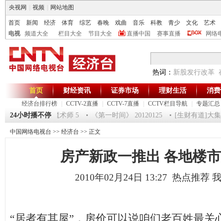
央视网
|
视频
|
网站地图
首页
新闻
经济
体育
综艺
春晚
戏曲
音乐
科教
青少
文化
艺术
电视
频道大全
栏目大全
节目大全
直播中国
赛事直播
网络
热词：
新股发行改革
首页
财经资讯
证券市场
理财生活
消费
经济台排行榜
|
CCTV-2直播
|
CCTV-7直播
|
CCTV栏目导航
|
专题汇总
福2012-超级魔术师 5
24小时播不停
《第一时间》 20120125
[生财有道]大集大利 走
中国网络电视台
>>
经济台
>> 正文
房产新政一推出 各地楼
2010年02月24日 13:27 热点推荐
“居者有其屋”，房价可以说咱们老百姓最关