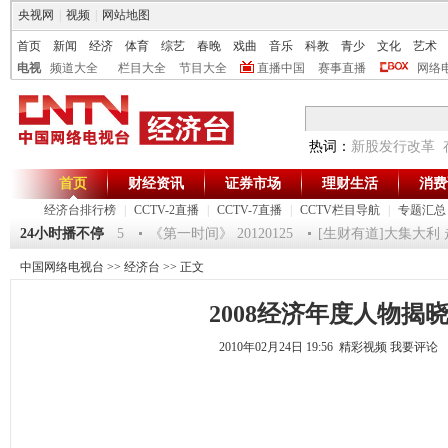
央视网
|
视频
|
网站地图
首页
新闻
经济
体育
综艺
春晚
戏曲
音乐
科教
青少
文化
艺术
电视
频道大全
栏目大全
节目大全
直播中国
赛事直播
网络
热词：
新股发行改革
首页
财经资讯
证券市场
理财生活
消费
经济台排行榜
|
CCTV-2直播
|
CCTV-7直播
|
CCTV栏目导航
|
专题汇总
2012-超级魔术师 5
24小时播不停
《第一时间》 20120125
[生财有道]大集大利 走
中国网络电视台
>>
经济台
>> 正文
2008经济年度人物揭
2010年02月24日 19:56 精彩视频
我要评论