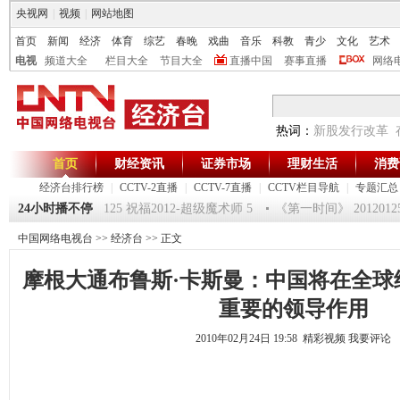
央视网
|
视频
|
网站地图
首页
新闻
经济
体育
综艺
春晚
戏曲
音乐
科教
青少
文化
艺术
电视
频道大全
栏目大全
节目大全
直播中国
赛事直播
网络
热词：
新股发行改革
首页
财经资讯
证券市场
理财生活
消费
经济台排行榜
|
CCTV-2直播
|
CCTV-7直播
|
CCTV栏目导航
|
专题汇总
环球驿站》20120125 祝福2012-超级魔术师 5
24小时播不停
《第一时间》 20120125
中国网络电视台
>>
经济台
>> 正文
摩根大通布鲁斯·卡斯曼：中国将在全球
重要的领导作用
2010年02月24日 19:58 精彩视频
我要评论