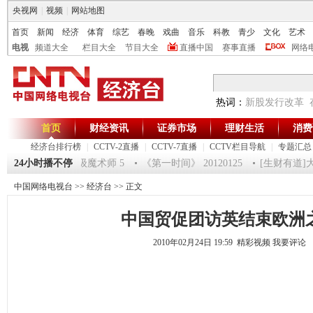
央视网
|
视频
|
网站地图
首页
新闻
经济
体育
综艺
春晚
戏曲
音乐
科教
青少
文化
艺术
电视
频道大全
栏目大全
节目大全
直播中国
赛事直播
网络
热词：
新股发行改革
首页
财经资讯
证券市场
理财生活
消费
经济台排行榜
|
CCTV-2直播
|
CCTV-7直播
|
CCTV栏目导航
|
专题汇总
125 祝福2012-超级魔术师 5
24小时播不停
《第一时间》 20120125
[生财有道]大集
中国网络电视台
>>
经济台
>> 正文
中国贸促团访英结束欧洲
2010年02月24日 19:59 精彩视频
我要评论