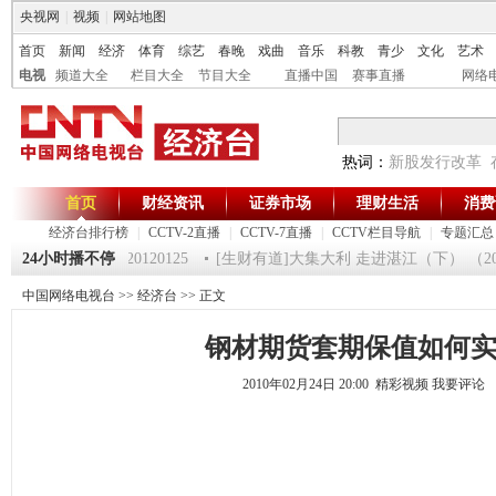
央视网
|
视频
|
网站地图
首页
新闻
经济
体育
综艺
春晚
戏曲
音乐
科教
青少
文化
艺术
电视
频道大全
栏目大全
节目大全
直播中国
赛事直播
网络
热词：
新股发行改革
首页
财经资讯
证券市场
理财生活
消费
经济台排行榜
|
CCTV-2直播
|
CCTV-7直播
|
CCTV栏目导航
|
专题汇总
24小时播不停
《第一时间》 20120125
[生财有道]大集大利 走进湛江（下） （2012
中国网络电视台
>>
经济台
>> 正文
钢材期货套期保值如何
2010年02月24日 20:00 精彩视频
我要评论