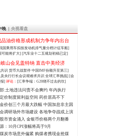
中晚
央视看盘
成品油价格形成机制力争年内出台
:我国乘用车拟按发动机排气量分档计征车船]
围可能将扩大]
[汽车业十二五规划初稿已定]
王岐山会见盖特纳 直击中美经济
达成共识 货币大战暂停
中国IMF份额升至第三]
财长及央行行长会议艰难求共识
全球汇率挑战]
[会
报]
评论：
[汇率争端：G20绕不过去的坎]
部:土地违法问责不会爽约 年内执行
定价制度留利益空间 药价居高不下
金价创三个月最大跌幅 中国加息非主因
会调研场外市场建设 各地争夺战或上演
股市资金涌入 金银币价格两个月翻番
源：10月CPI涨幅将高于9月
煤炭市场意外偏紧 购煤者携现金抢煤