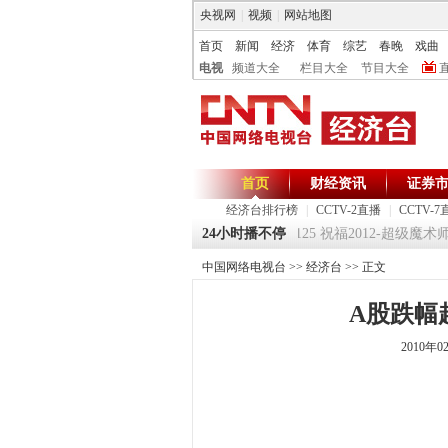
央视网
|
视频
|
网站地图
首页
新闻
经济
体育
综艺
春晚
戏曲
电视
频道大全
栏目大全
节目大全
首页
财经资讯
证券
经济台排行榜
|
CCTV-2直播
|
CCTV-7
《环球驿站》20120125 祝福2012-超级魔术师 
24小时播不停
中国网络电视台
>>
经济台
>> 正文
A股跌幅超
2010年0