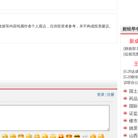
数据等内容纯属作者个人观点，仅供投资者参考，并不构成投资建议。
财经早
新
[财政部
[征税范
[G20
[G20
议联合公
国土
登录
|
注册
药品
国际
证监
楼市
姚景
山西