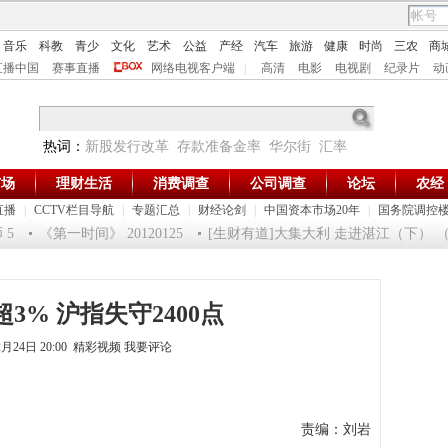
音乐
科教
青少
文化
艺术
公益
产经
汽车
旅游
健康
时尚
三农
商
直播中国
赛事直播
网络电视客户端
|
高清
电影
电视剧
纪录片
动
热词：
新股发行改革
存款准备金率
华尔街
汇率
市场
理财生活
消费调查
公司调查
论坛
农经
直播
|
CCTV栏目导航
|
专题汇总
|
财经论剑
|
中国资本市场20年
|
国务院调控
5
《第一时间》 20120125
[生财有道]大集大利 走进湛江（下） （201
3% 沪指失守2400点
2月24日 20:00 精彩视频
我要评论
责编：刘岩