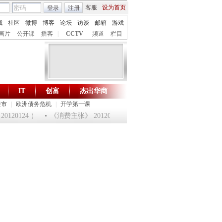
客服
设为首页
登录
注册
城
社区
微博
博客
论坛
访谈
邮箱
游戏
画片
公开课
播客
|
CCTV
频道
栏目
IT
创富
杰出华商
财智生活 一键通达
楼市
|
欧洲债务危机
|
开学第一课
20124 ）
《消费主张》 20120124 淘乐龙年味道——鱼跃迎龙合家欢