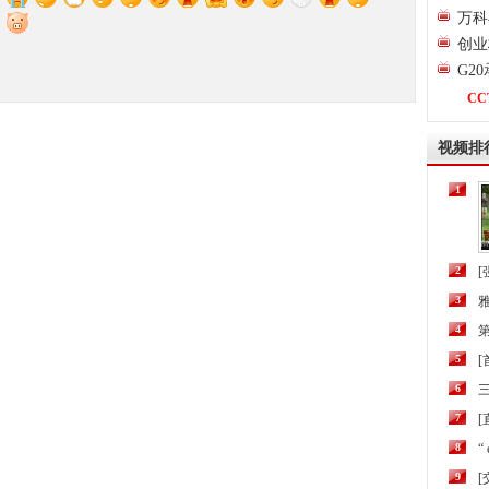
万科
创业
G2
CC
视频排
1
2
[
3
4
第
5
6
三
7
[
8
“
9