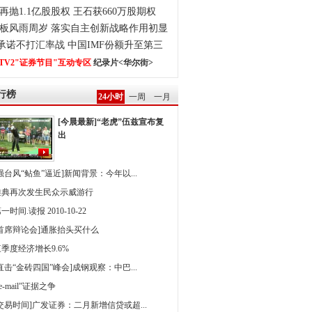
再抛1.1亿股股权 王石获660万股期权
板风雨周岁 落实自主创新战略作用初显
0承诺不打汇率战 中国IMF份额升至第三
TV2"证券节目"互动专区
纪录片<华尔街>
行榜
24小时
一周
一月
[今晨最新]“老虎”伍兹宣布复
出
强台风“鲇鱼”逼近]新闻背景：今年以...
雅典再次发生民众示威游行
一时间.读报 2010-10-22
[首席辩论会]通胀抬头买什么
季度经济增长9.6%
直击“金砖四国”峰会]成钢观察：中巴...
 e-mail”证据之争
[交易时间]广发证券：二月新增信贷或超...