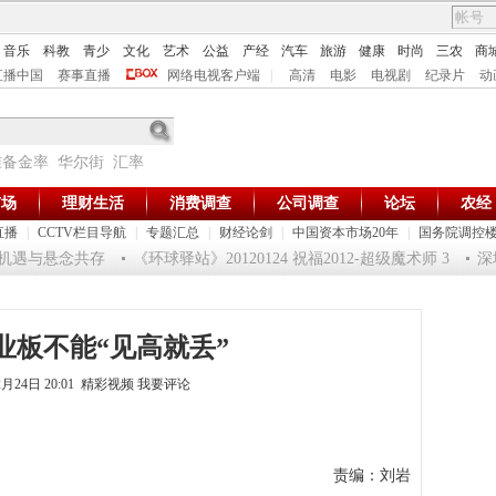
音乐
科教
青少
文化
艺术
公益
产经
汽车
旅游
健康
时尚
三农
商
直播中国
赛事直播
网络电视客户端
|
高清
电影
电视剧
纪录片
动
准备金率
华尔街
汇率
市场
理财生活
消费调查
公司调查
论坛
农经
直播
|
CCTV栏目导航
|
专题汇总
|
财经论剑
|
中国资本市场20年
|
国务院调控
机遇与悬念共存
《环球驿站》20120124 祝福2012-超级魔术师 3
深圳
业板不能“见高就丢”
2月24日 20:01 精彩视频
我要评论
责编：刘岩