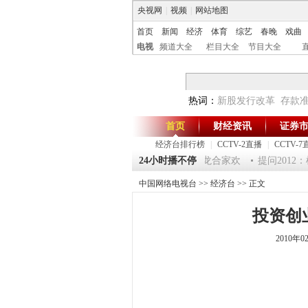
央视网
|
视频
|
网站地图
首页
新闻
经济
体育
综艺
春晚
戏曲
电视
频道大全
栏目大全
节目大全
热词：
新股发行改革
存款
首页
财经资讯
证券
经济台排行榜
|
CCTV-2直播
|
CCTV-7
消费主张》 20120124 淘乐龙年味道——鱼跃迎龙合家欢
24小时播不停
提问2012：
中国网络电视台
>>
经济台
>> 正文
投资创
2010年0