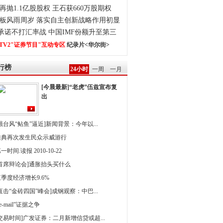
再抛1.1亿股股权 王石获660万股期权
板风雨周岁 落实自主创新战略作用初显
0承诺不打汇率战 中国IMF份额升至第三
TV2"证券节目"互动专区
纪录片<华尔街>
行榜
24小时
一周
一月
[今晨最新]“老虎”伍兹宣布复
出
强台风“鲇鱼”逼近]新闻背景：今年以...
雅典再次发生民众示威游行
一时间.读报 2010-10-22
[首席辩论会]通胀抬头买什么
季度经济增长9.6%
直击“金砖四国”峰会]成钢观察：中巴...
 e-mail”证据之争
[交易时间]广发证券：二月新增信贷或超...