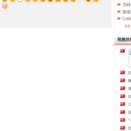
万科
创业
G2
CC
视频排
1
2
[
3
4
第
5
6
三
7
[
8
“
9