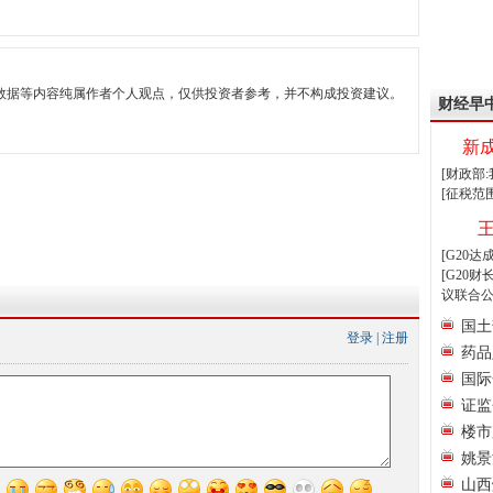
数据等内容纯属作者个人观点，仅供投资者参考，并不构成投资建议。
财经早
新
[财政部
[征税范
[G20
[G20
议联合公
国土
登录
|
注册
药品
国际
证监
楼市
姚景
山西