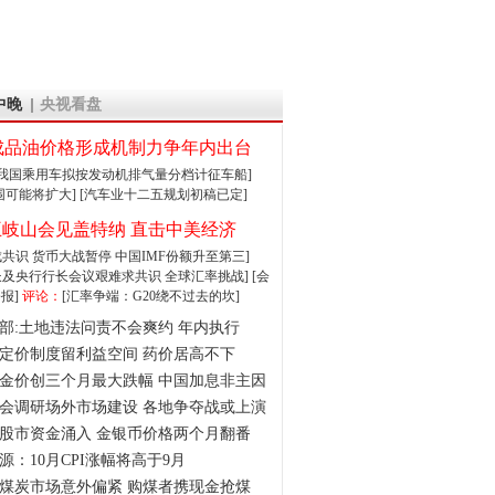
中晚
央视看盘
成品油价格形成机制力争年内出台
:我国乘用车拟按发动机排气量分档计征车船]
围可能将扩大]
[汽车业十二五规划初稿已定]
王岐山会见盖特纳 直击中美经济
达成共识 货币大战暂停
中国IMF份额升至第三]
财长及央行行长会议艰难求共识
全球汇率挑战]
[会
报]
评论：
[汇率争端：G20绕不过去的坎]
部:土地违法问责不会爽约 年内执行
定价制度留利益空间 药价居高不下
金价创三个月最大跌幅 中国加息非主因
会调研场外市场建设 各地争夺战或上演
股市资金涌入 金银币价格两个月翻番
源：10月CPI涨幅将高于9月
煤炭市场意外偏紧 购煤者携现金抢煤