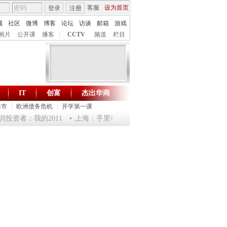
客服
设为首页
登录
注册
城
社区
微博
博客
论坛
访谈
邮箱
游戏
画片
公开课
播客
|
CCTV
频道
栏目
IT
创富
杰出华商
财智生活 一键通达
楼市
|
欧洲债务危机
|
开学第一课
投资者：我的2011
上海：手里有房心中慌 房产投资已然降火
两个