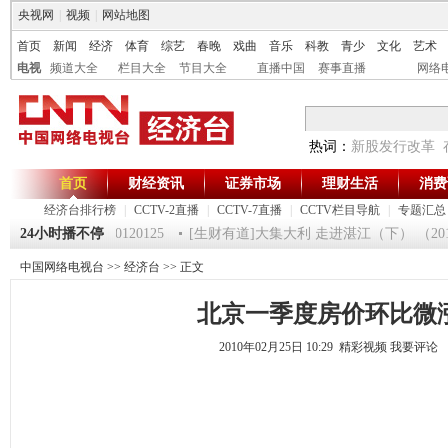
央视网
|
视频
|
网站地图
首页
新闻
经济
体育
综艺
春晚
戏曲
音乐
科教
青少
文化
艺术
电视
频道大全
栏目大全
节目大全
直播中国
赛事直播
网络
热词：
新股发行改革
首页
财经资讯
证券市场
理财生活
消费
经济台排行榜
|
CCTV-2直播
|
CCTV-7直播
|
CCTV栏目导航
|
专题汇总
《第一时间》 20120125
24小时播不停
[生财有道]大集大利 走进湛江（下） （20120
中国网络电视台
>>
经济台
>> 正文
北京一季度房价环比微
2010年02月25日 10:29 精彩视频
我要评论