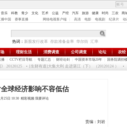
音乐
科教
青少
文化
艺术
公益
产经
汽车
旅游
健康
时尚
三农
商
直播中国
赛事直播
网络电视客户端
|
高清
电影
电视剧
纪录片
动
热词：
新股发行改革
存款准备金率
华尔街
汇率
市场
理财生活
消费调查
公司调查
论坛
农经
直播
|
CCTV栏目导航
|
专题汇总
|
财经论剑
|
中国资本市场20年
|
国务院调控
0120125
[生财有道]大集大利 走进湛江（下） （20120124 ）
《
对全球经济影响不容低估
2月25日 10:30 精彩视频
我要评论
责编：刘岩