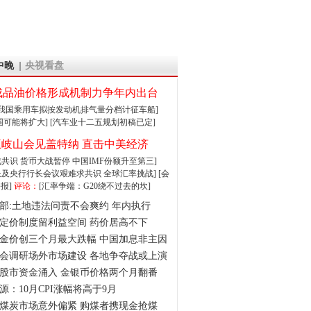
中晚
央视看盘
成品油价格形成机制力争年内出台
:我国乘用车拟按发动机排气量分档计征车船]
围可能将扩大]
[汽车业十二五规划初稿已定]
王岐山会见盖特纳 直击中美经济
达成共识 货币大战暂停
中国IMF份额升至第三]
财长及央行行长会议艰难求共识
全球汇率挑战]
[会
报]
评论：
[汇率争端：G20绕不过去的坎]
部:土地违法问责不会爽约 年内执行
定价制度留利益空间 药价居高不下
金价创三个月最大跌幅 中国加息非主因
会调研场外市场建设 各地争夺战或上演
股市资金涌入 金银币价格两个月翻番
源：10月CPI涨幅将高于9月
煤炭市场意外偏紧 购煤者携现金抢煤