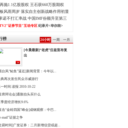
再抛1.1亿股股权 王石获660万股期权
板风雨周岁 落实自主创新战略作用初显
0承诺不打汇率战 中国IMF份额升至第三
TV2"证券节目"互动专区
纪录片<华尔街>
行榜
24小时
一周
一月
[今晨最新]“老虎”伍兹宣布复
出
强台风“鲇鱼”逼近]新闻背景：今年以...
雅典再次发生民众示威游行
一时间.读报 2010-10-22
[首席辩论会]通胀抬头买什么
季度经济增长9.6%
直击“金砖四国”峰会]成钢观察：中巴...
 e-mail”证据之争
[交易时间]广发证券：二月新增信贷或超...