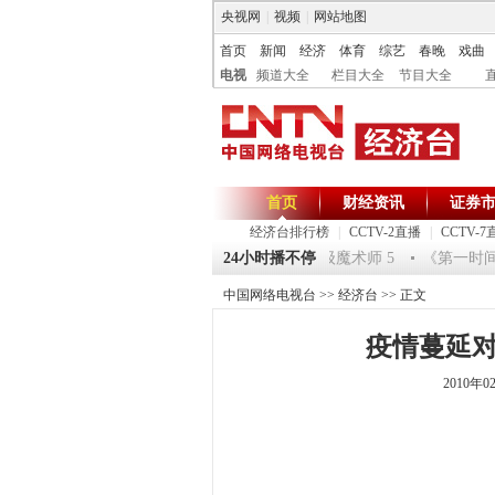
央视网
|
视频
|
网站地图
首页
新闻
经济
体育
综艺
春晚
戏曲
电视
频道大全
栏目大全
节目大全
首页
财经资讯
证券
经济台排行榜
|
CCTV-2直播
|
CCTV-7
《环球驿站》20120125 祝福2012-超级魔术师 5
24小时播不停
《第一时间》 2
中国网络电视台
>>
经济台
>> 正文
疫情蔓延
2010年0