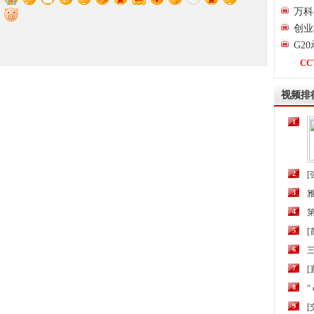
万科
创业
G2
CC
视频排
1
2
[
3
4
第
5
6
三
7
[
8
“
9