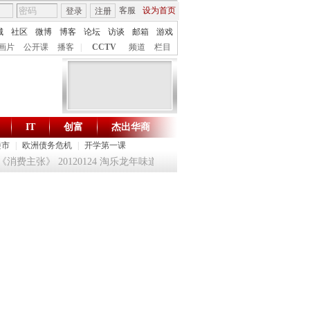
客服
设为首页
登录
注册
城
社区
微博
博客
论坛
访谈
邮箱
游戏
画片
公开课
播客
|
CCTV
频道
栏目
IT
创富
杰出华商
财智生活 一键通达
楼市
|
欧洲债务危机
|
开学第一课
消费主张》 20120124 淘乐龙年味道——鱼跃迎龙合家欢
提问2012