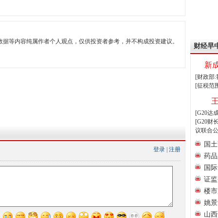
数据等内容纯属作者个人观点，仅供投资者参考，并不构成投资建议。
财经早
新
[财政部
[征税范
[G20
[G20
议联合公
国土
登录
|
注册
药品
国际
证监
楼市
姚景
山西